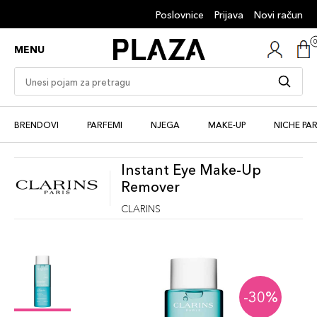
Poslovnice
Prijava
Novi račun
MENU
BRENDOVI
PARFEMI
NJEGA
MAKE-UP
NICHE PA
Instant Eye Make-Up
Remover
CLARINS
-30%