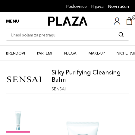
Poslovnice
Prijava
Novi račun
MENU
BRENDOVI
PARFEMI
NJEGA
MAKE-UP
NICHE PA
Silky Purifying Cleansing
Balm
SENSAI