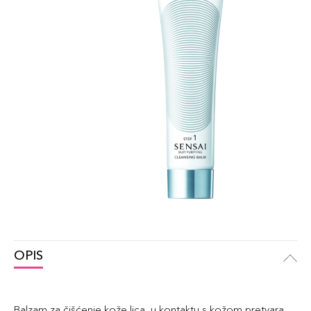
OPIS
Balzam za čišćenje kože lica, u kontaktu s kožom pretvara