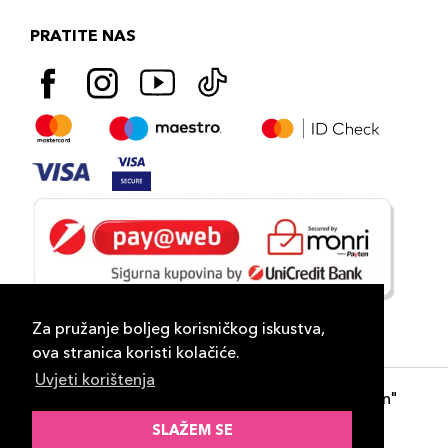
PRATITE NAS
Za pružanje boljeg korisničkog iskustva,
ova stranica koristi kolačiće.
Uvjeti korištenja
Copyright 2026
PLAZA
- "DP Lux Distribution"
d.o.o. Banja Luka
SLAŽEM SE
Razvili
ID-S Consulting d.o.o. Sarajevo