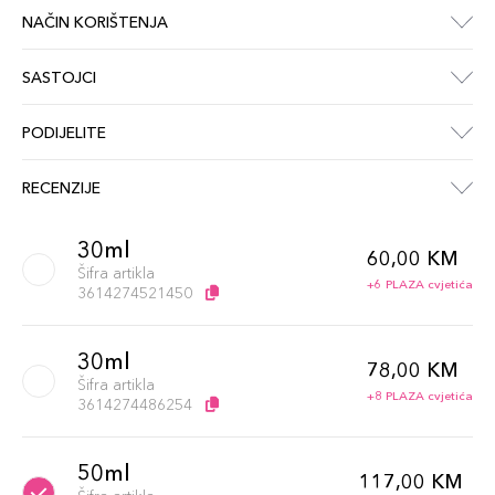
NAČIN KORIŠTENJA
SASTOJCI
PODIJELITE
RECENZIJE
30ml
60,00 KM
Šifra artikla
+6 PLAZA cvjetića
3614274521450
30ml
78,00 KM
Šifra artikla
+8 PLAZA cvjetića
3614274486254
50ml
117,00 KM