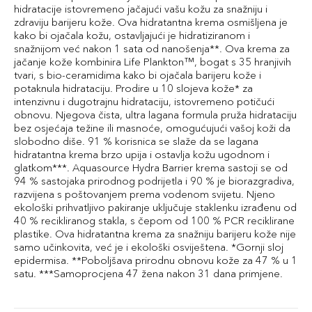
hidratacije istovremeno jačajući vašu kožu za snažniju i
zdraviju barijeru kože. Ova hidratantna krema osmišljena je
kako bi ojačala kožu, ostavljajući je hidratiziranom i
snažnijom već nakon 1 sata od nanošenja**. Ova krema za
jačanje kože kombinira Life Plankton™, bogat s 35 hranjivih
tvari, s bio-ceramidima kako bi ojačala barijeru kože i
potaknula hidrataciju. Prodire u 10 slojeva kože* za
intenzivnu i dugotrajnu hidrataciju, istovremeno potičući
obnovu. Njegova čista, ultra lagana formula pruža hidrataciju
bez osjećaja težine ili masnoće, omogućujući vašoj koži da
slobodno diše. 91 % korisnica se slaže da se lagana
hidratantna krema brzo upija i ostavlja kožu ugodnom i
glatkom***. Aquasource Hydra Barrier krema sastoji se od
94 % sastojaka prirodnog podrijetla i 90 % je biorazgradiva,
razvijena s poštovanjem prema vodenom svijetu. Njeno
ekološki prihvatljivo pakiranje uključuje staklenku izrađenu od
40 % recikliranog stakla, s čepom od 100 % PCR reciklirane
plastike. Ova hidratantna krema za snažniju barijeru kože nije
samo učinkovita, već je i ekološki osviještena. *Gornji sloj
epidermisa. **Poboljšava prirodnu obnovu kože za 47 % u 1
satu. ***Samoprocjena 47 žena nakon 31 dana primjene.