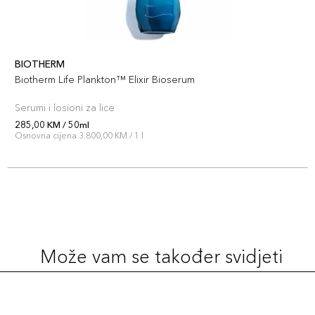
BIOTHERM
Biotherm Life Plankton™ Elixir Bioserum
Serumi i losioni za lice
285,00 KM / 50ml
Osnovna cijena 3.800,00 KM / 1 l
Može vam se također svidjeti