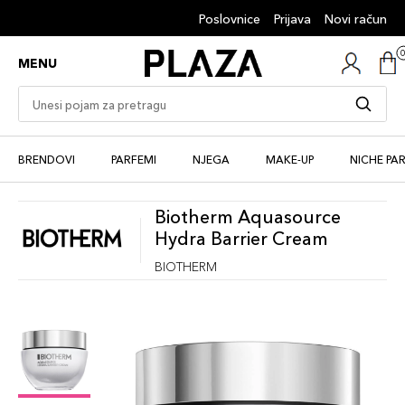
Poslovnice
Prijava
Novi račun
MENU
BRENDOVI
PARFEMI
NJEGA
MAKE-UP
NICHE PA
Biotherm Aquasource
Hydra Barrier Cream
BIOTHERM