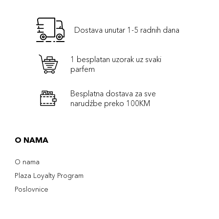
Dostava unutar 1-5 radnih dana
1 besplatan uzorak uz svaki
parfem
Besplatna dostava za sve
narudźbe preko 100KM
O NAMA
O nama
Plaza Loyalty Program
Poslovnice