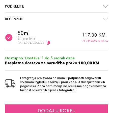
PODIJELITE
RECENZIJE
50ml
117,00 KM
Šifra artikla
+12 PLAZA cvjetića
3614274506433
Dostupno. Dostava: 1 do 5 radnih dana
Besplatna dostava za narudžbe preko 100,00 KM
Fotografija proizvoda ne mora u potpunosti odgovarati
stvarnom izgledu i sadržaju proizvoda. U slučaju tehničkih
pogrešaka Plaza parfumerija ne preuzima odgovornost za
tačnost prikazanih cijena i fotografija.
DODAJ U KORPU