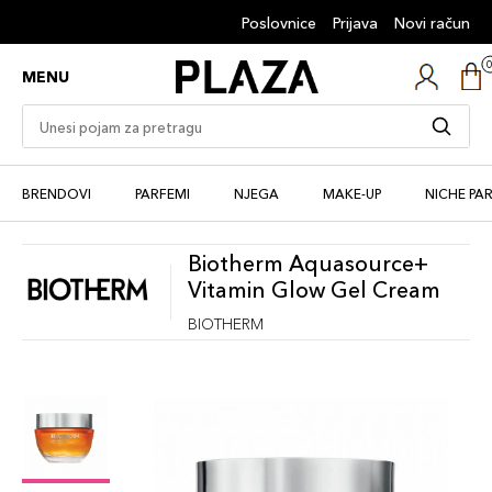
Poslovnice
Prijava
Novi račun
MENU
BRENDOVI
PARFEMI
NJEGA
MAKE-UP
NICHE PA
Biotherm Aquasource+
Vitamin Glow Gel Cream
BIOTHERM