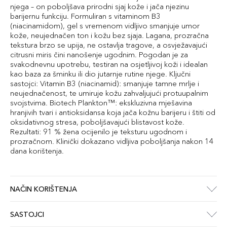
njega – on poboljšava prirodni sjaj kože i jača njezinu
barijernu funkciju. Formuliran s vitaminom B3
(niacinamidom), gel s vremenom vidljivo smanjuje umor
kože, neujednačen ton i kožu bez sjaja. Lagana, prozračna
tekstura brzo se upija, ne ostavlja tragove, a osvježavajući
citrusni miris čini nanošenje ugodnim. Pogodan je za
svakodnevnu upotrebu, testiran na osjetljivoj koži i idealan
kao baza za šminku ili dio jutarnje rutine njege. Ključni
sastojci: Vitamin B3 (niacinamid): smanjuje tamne mrlje i
neujednačenost, te umiruje kožu zahvaljujući protuupalnim
svojstvima. Biotech Plankton™: ekskluzivna mješavina
hranjivih tvari i antioksidansa koja jača kožnu barijeru i štiti od
oksidativnog stresa, poboljšavajući blistavost kože.
Rezultati: 91 % žena ocijenilo je teksturu ugodnom i
prozračnom. Klinički dokazano vidljiva poboljšanja nakon 14
dana korištenja.
NAČIN KORIŠTENJA
SASTOJCI