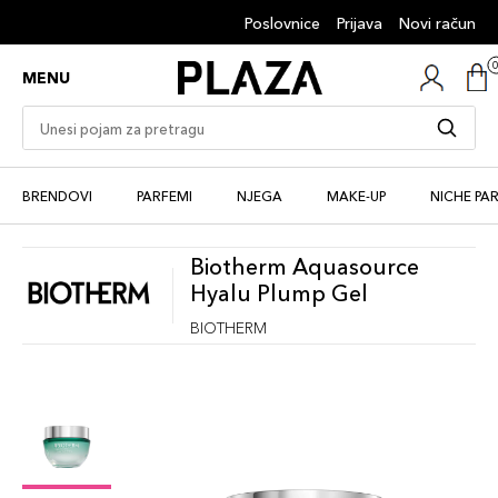
Poslovnice
Prijava
Novi račun
MENU
BRENDOVI
PARFEMI
NJEGA
MAKE-UP
NICHE PA
Biotherm Aquasource
Hyalu Plump Gel
BIOTHERM