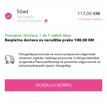
50ml
117,00 KM
Šifra artikla
+12 PLAZA cvjetića
3614273393393
Dostupno. Dostava: 1 do 5 radnih dana
Besplatna dostava za narudžbe preko 100,00 KM
Fotografija proizvoda ne mora u potpunosti odgovarati
stvarnom izgledu i sadržaju proizvoda. U slučaju tehničkih
pogrešaka Plaza parfumerija ne preuzima odgovornost za
tačnost prikazanih cijena i fotografija.
DODAJ U KORPU