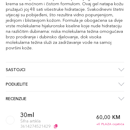
krema sa moćnom i čistom formulom. Ovaj gel natapa kožu
pružajući joj 48 sati višestruke hidratacije. Svakodnevni štetni
utjecaji su pobijeđeni, što rezultira vidno popunjenijom,
jedrijom i blistavijom kožom. Formula je obogaćena sa dvije
vrste molekularne hijaluronske kiseline koje nude hidrataciju
na različitim dubinama: niska molekularna težina omogućava
brzo prodiranje i dubinsko djelovanje, dok visoka
molekularna težina služi za zadržavanje vode na samoj
površini kože.
SASTOJCI
PODIJELITE
RECENZIJE
30ml
60,00 KM
Šifra artikla
+6 PLAZA cvjetića
3614274521429