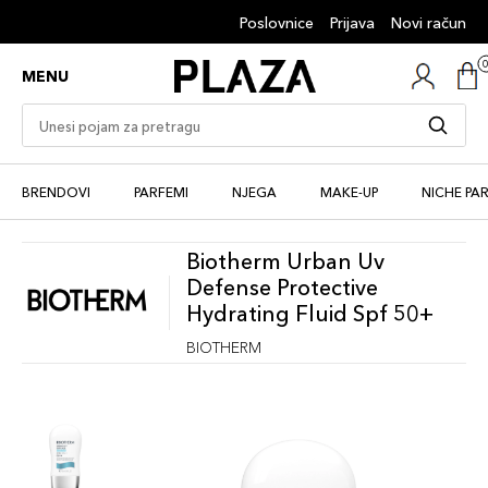
Poslovnice
Prijava
Novi račun
MENU
BRENDOVI
PARFEMI
NJEGA
MAKE-UP
NICHE PA
Biotherm Urban Uv
Defense Protective
Hydrating Fluid Spf 50+
BIOTHERM