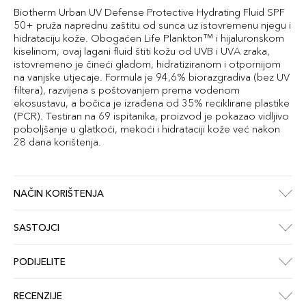
Biotherm Urban UV Defense Protective Hydrating Fluid SPF
50+ pruža naprednu zaštitu od sunca uz istovremenu njegu i
hidrataciju kože. Obogaćen Life Plankton™ i hijaluronskom
kiselinom, ovaj lagani fluid štiti kožu od UVB i UVA zraka,
istovremeno je čineći gladom, hidratiziranom i otpornijom
na vanjske utjecaje. Formula je 94,6% biorazgradiva (bez UV
filtera), razvijena s poštovanjem prema vodenom
ekosustavu, a bočica je izrađena od 35% reciklirane plastike
(PCR). Testiran na 69 ispitanika, proizvod je pokazao vidljivo
poboljšanje u glatkoći, mekoći i hidrataciji kože već nakon
28 dana korištenja.
NAČIN KORIŠTENJA
SASTOJCI
PODIJELITE
RECENZIJE