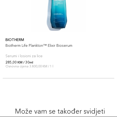
BIOTHERM
Biotherm Life Plankton™ Elixir Bioserum
Serumi i losioni za lice
285,00 KM / 30ml
Osnovna cijena 3.800,00 KM / 1 l
Može vam se također svidjeti