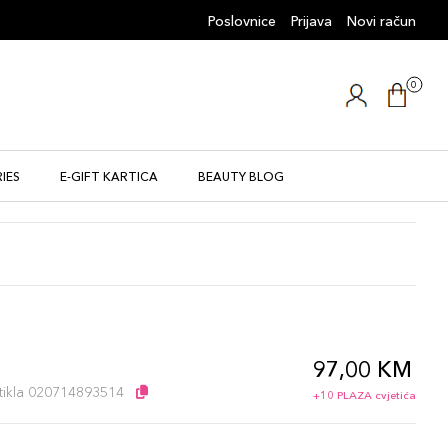
Poslovnice
Prijava
Novi račun
0
IES
E-GIFT KARTICA
BEAUTY BLOG
97,00 KM
l
artikla 020714893514
+10 PLAZA cvjetića