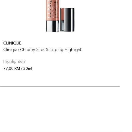
CLINIQUE
C
Clinique Chubby Stick Scultping Highlight
C
Highlighteri
R
77,00 KM / 30ml
6