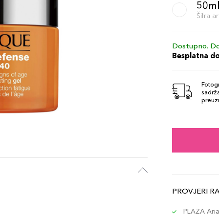
50m
Šifra 
Dostupno. Do
Besplatna d
Fotogr
sadrža
preuzi
PROVJERI R
PLAZA Aria 