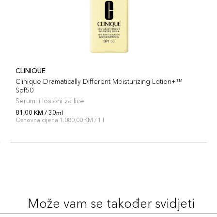
CLINIQUE
Clinique Dramatically Different Moisturizing Lotion+™
Spf50
Serumi i losioni za lice
81,00 KM / 30ml
Osnovna cijena 1.080,00 KM / 1 l
Može vam se također svidjeti