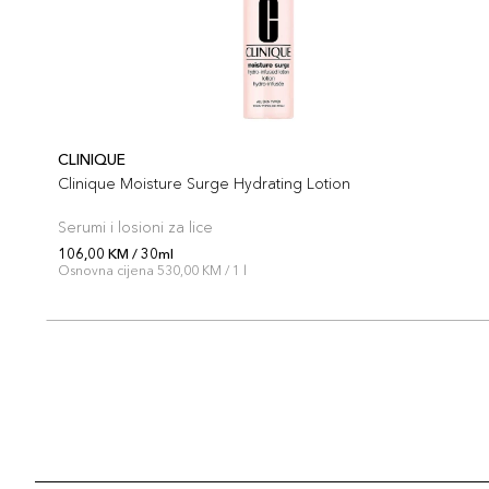
CLINIQUE
Clinique Moisture Surge Hydrating Lotion
Serumi i losioni za lice
106,00 KM / 30ml
Osnovna cijena 530,00 KM / 1 l