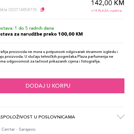
142,00 KM
l
artikla 020714858735
+14 PLAZA cvjetića
stava: 1 do 5 radnih dana
ostava za narudžbe preko 100,00 KM
afija proizvoda ne mora u potpunosti odgovarati stvarnom izgledu i
ju proizvoda. U slučaju tehničkih pogrešaka Plaza parfumerija ne
ma odgovornost za tačnost prikazanih cijena i fotografija.
DODAJ U KORPU
ASPOLOŽIVOST U POSLOVNICAMA
Centar - Sarajevo