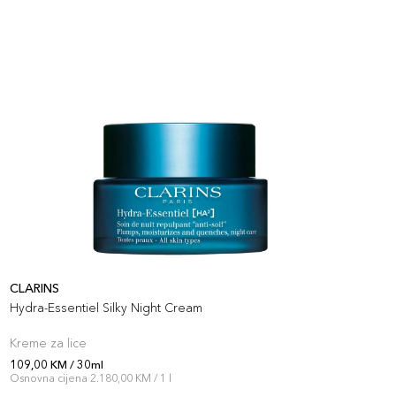
CLARINS
C
Hydra-Essentiel Silky Night Cream
H
Kreme za lice
K
109,00 KM / 30ml
1
Osnovna cijena 2.180,00 KM / 1 l
O