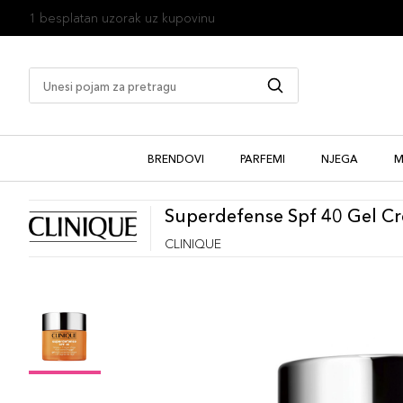
1 besplatan uzorak uz kupovinu
BRENDOVI
PARFEMI
NJEGA
M
Superdefense Spf 40 Gel C
CLINIQUE