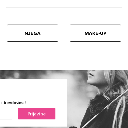
NJEGA
MAKE-UP
a i trendovima!
Prijavi se