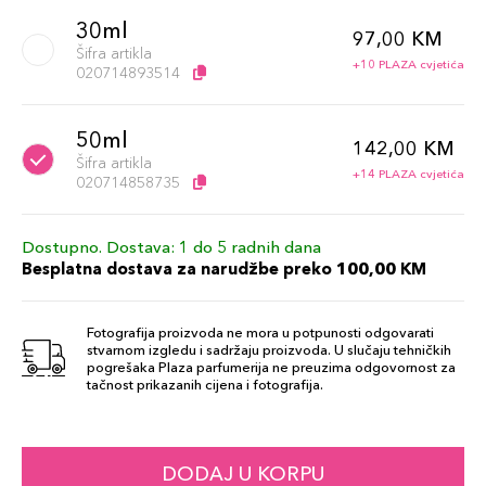
30ml
97,00 KM
Šifra artikla
+10 PLAZA cvjetića
020714893514
50ml
142,00 KM
Šifra artikla
+14 PLAZA cvjetića
020714858735
Dostupno. Dostava: 1 do 5 radnih dana
Besplatna dostava za narudžbe preko 100,00 KM
Fotografija proizvoda ne mora u potpunosti odgovarati
stvarnom izgledu i sadržaju proizvoda. U slučaju tehničkih
pogrešaka Plaza parfumerija ne preuzima odgovornost za
tačnost prikazanih cijena i fotografija.
DODAJ U KORPU