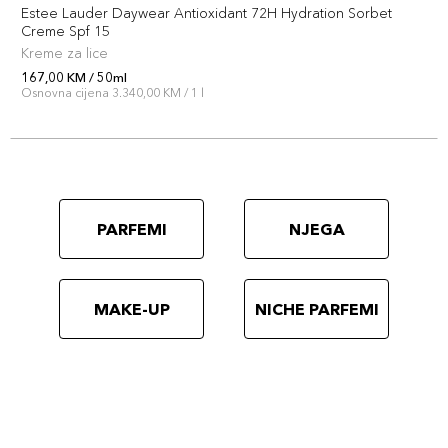
Estee Lauder Daywear Antioxidant 72H Hydration Sorbet
Creme Spf 15
Kreme za lice
167,00 KM / 50ml
Osnovna cijena 3.340,00 KM / 1 l
PARFEMI
NJEGA
MAKE-UP
NICHE PARFEMI