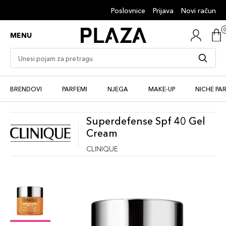
Poslovnice
Prijava
Novi račun
MENU
BRENDOVI
PARFEMI
NJEGA
MAKE-UP
NICHE PA
Superdefense Spf 40 Gel
Cream
CLINIQUE