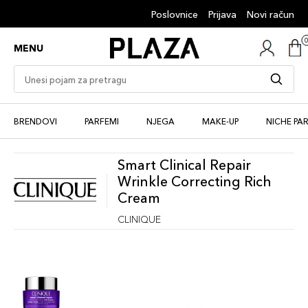
Poslovnice
Prijava
Novi račun
MENU
BRENDOVI
PARFEMI
NJEGA
MAKE-UP
NICHE PA
Smart Clinical Repair
Wrinkle Correcting Rich
Cream
CLINIQUE