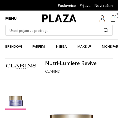
Poslovnice
Prijava
Novi račun
MENU
BRENDOVI
PARFEMI
NJEGA
MAKE-UP
NICHE PA
Nutri-Lumiere Revive
CLARINS