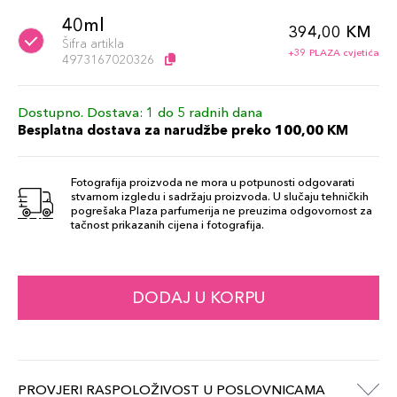
40ml
394,00 KM
Šifra artikla
+39 PLAZA cvjetića
4973167020326
Dostupno. Dostava: 1 do 5 radnih dana
Besplatna dostava za narudžbe preko 100,00 KM
Fotografija proizvoda ne mora u potpunosti odgovarati
stvarnom izgledu i sadržaju proizvoda. U slučaju tehničkih
pogrešaka Plaza parfumerija ne preuzima odgovornost za
tačnost prikazanih cijena i fotografija.
DODAJ U KORPU
PROVJERI RASPOLOŽIVOST U POSLOVNICAMA