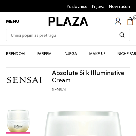
Poslovnice
Prijava
Novi račun
MENU
BRENDOVI
PARFEMI
NJEGA
MAKE-UP
NICHE PA
Absolute Silk Illuminative
Cream
SENSAI