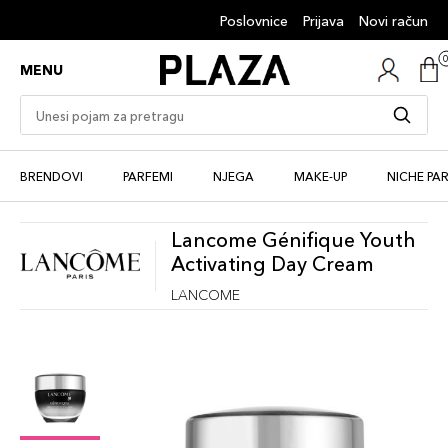
Poslovnice
Prijava
Novi račun
MENU
BRENDOVI
PARFEMI
NJEGA
MAKE-UP
NICHE PA
Lancome Génifique Youth
Activating Day Cream
LANCOME