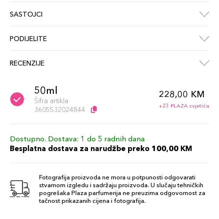
SASTOJCI
PODIJELITE
RECENZIJE
50ml
228,00 KM
Šifra artikla
+23 PLAZA cvjetića
3605532024844
Dostupno. Dostava: 1 do 5 radnih dana
Besplatna dostava za narudžbe preko 100,00 KM
Fotografija proizvoda ne mora u potpunosti odgovarati
stvarnom izgledu i sadržaju proizvoda. U slučaju tehničkih
pogrešaka Plaza parfumerija ne preuzima odgovornost za
tačnost prikazanih cijena i fotografija.