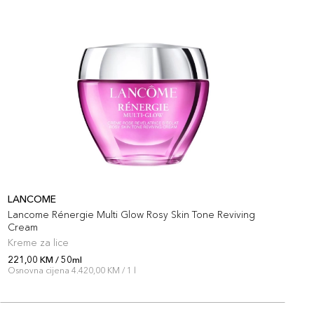
LANCOME
S
Lancome Rénergie Multi Glow Rosy Skin Tone Reviving
V
Cream
Kreme za lice
K
221,00 KM / 50ml
2
Osnovna cijena 4.420,00 KM / 1 l
O