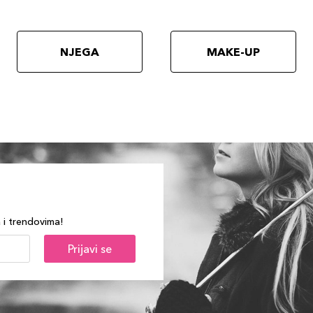
NJEGA
MAKE-UP
a i trendovima!
Prijavi se