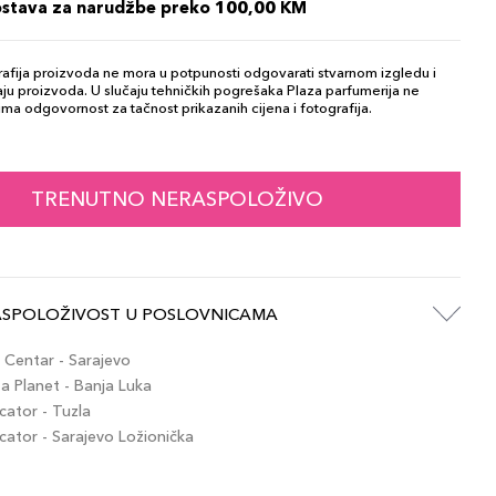
ostava za narudžbe preko 100,00 KM
afija proizvoda ne mora u potpunosti odgovarati stvarnom izgledu i
ju proizvoda. U slučaju tehničkih pogrešaka Plaza parfumerija ne
ma odgovornost za tačnost prikazanih cijena i fotografija.
TRENUTNO NERASPOLOŽIVO
ASPOLOŽIVOST U POSLOVNICAMA
Centar - Sarajevo
 Planet - Banja Luka
ator - Tuzla
tor - Sarajevo Ložionička