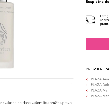
Besplatna d
Fotogr
sadrža
preuzi
PROVJERI R
PLAZA Aria 
PLAZA Delta
PLAZA Merc
PLAZA Merca
r svakoga će dana vašem licu pružiti upravo