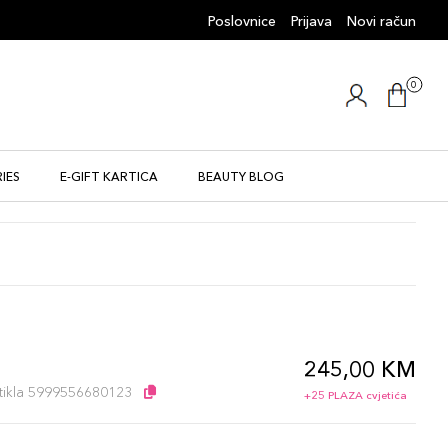
Poslovnice
Prijava
Novi račun
0
IES
E-GIFT KARTICA
BEAUTY BLOG
245,00 KM
l
artikla 5999556680123
+25 PLAZA cvjetića