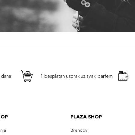
h dana
1 besplatan uzorak uz svaki parfem
HOP
PLAZA SHOP
enja
Brendovi