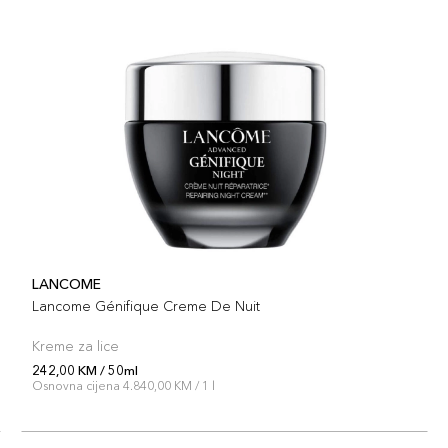
LANCOME
Lancome Génifique Creme De Nuit
Kreme za lice
242,00 KM / 50ml
Osnovna cijena 4.840,00 KM / 1 l