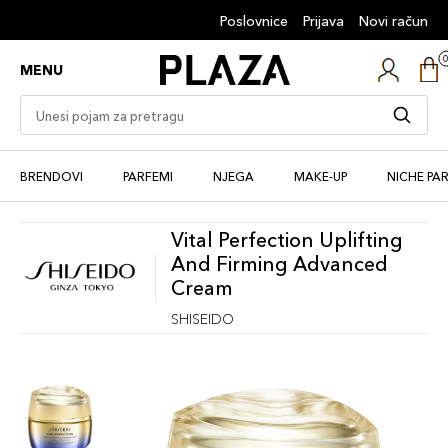
Poslovnice
Prijava
Novi račun
MENU
BRENDOVI
PARFEMI
NJEGA
MAKE-UP
NICHE PA
Vital Perfection Uplifting
And Firming Advanced
Cream
SHISEIDO