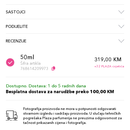
SASTOJCI
PODIJELITE
RECENZIJE
50ml
319,00 KM
Šifra artikla
+32 PLAZA cvjetića
768614209973
Dostupno. Dostava: 1 do 5 radnih dana
Besplatna dostava za narudžbe preko 100,00 KM
Fotografija proizvoda ne mora u potpunosti odgovarati
stvarnom izgledu i sadržaju proizvoda. U slučaju tehničkih
pogrešaka Plaza parfumerija ne preuzima odgovornost za
tačnost prikazanih cijena i fotografija.