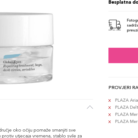
Besplatna d
Fotogr
sadrža
preuzi
PROVJERI R
PLAZA Aria 
PLAZA Delta
PLAZA Merc
PLAZA Merca
dručje oko očiju pomaže smanjiti sve
 protiv utjecaja vremena, stablo svile za