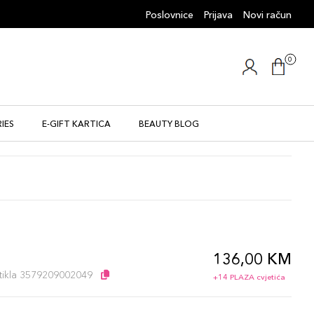
Poslovnice
Prijava
Novi račun
0
IES
E-GIFT KARTICA
BEAUTY BLOG
136,00 KM
l
artikla 3579209002049
+14 PLAZA cvjetića