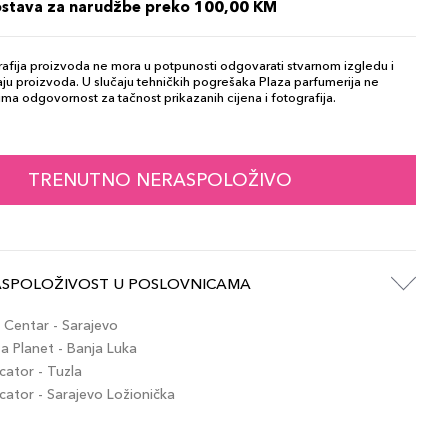
ostava za narudžbe preko 100,00 KM
afija proizvoda ne mora u potpunosti odgovarati stvarnom izgledu i
ju proizvoda. U slučaju tehničkih pogrešaka Plaza parfumerija ne
ma odgovornost za tačnost prikazanih cijena i fotografija.
TRENUTNO NERASPOLOŽIVO
ASPOLOŽIVOST U POSLOVNICAMA
Centar - Sarajevo
 Planet - Banja Luka
ator - Tuzla
tor - Sarajevo Ložionička