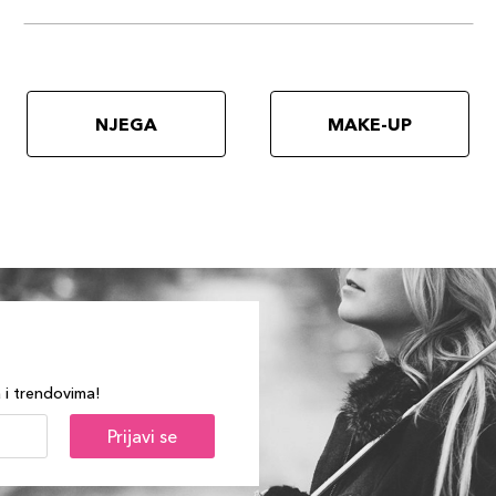
NJEGA
MAKE-UP
a i trendovima!
Prijavi se