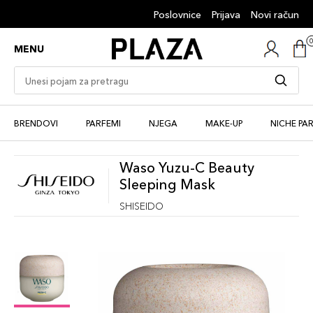
Poslovnice
Prijava
Novi račun
MENU
BRENDOVI
PARFEMI
NJEGA
MAKE-UP
NICHE PA
Waso Yuzu-C Beauty
Sleeping Mask
SHISEIDO