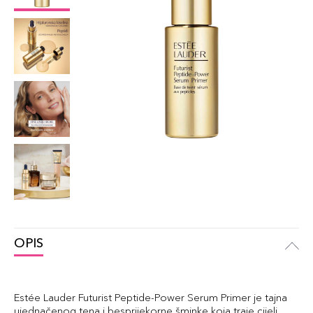
OPIS
Estée Lauder Futurist Peptide-Power Serum Primer je tajna
ujednačenog tena i besprijekorne šminke koja traje cijeli