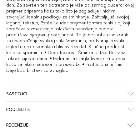
dan. Za savršen ten potrebno je više od samog pudera: ovaj
prajmer priprema kožu tako što je zaglađuje i hidrira,
stvarajući idealnu podlogu za šminkanje. Zahvaljujući svojoj
laganoj teksturi, Estée Lauder prajmer formira tanki sloj koji
sprečava razmazivanje, olakšava nanošenje pudera i
produžava njegovu postojanost. To je nezaobilazan korak
za unapređenje svakog stila šminkanja, pretvarajući svaki
izgled u profesionalan i blistav rezultat. Ključne prednosti
koje se spominju: • Dugotrajnost: Šminka ostaje fiksirana
tokom cijelog dana. • Hidratacija i zaglađivanje: Priprema
kožu za lakše nanošenje proizvoda. • Profesionalni finiš:
Daje koži blistav i zdrav izgled.
SASTOJCI
PODIJELITE
RECENZIJE