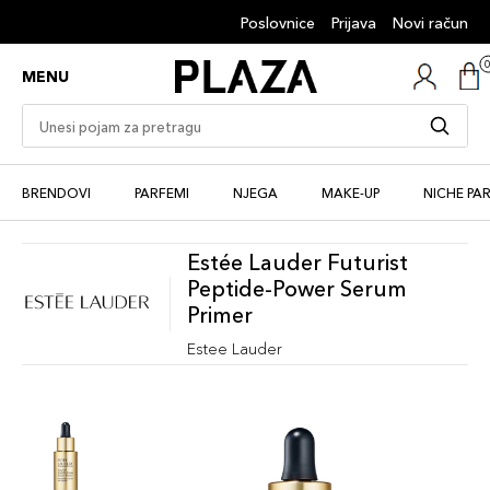
Poslovnice
Prijava
Novi račun
MENU
BRENDOVI
PARFEMI
NJEGA
MAKE-UP
NICHE PA
Estée Lauder Futurist
Peptide-Power Serum
Primer
Estee Lauder