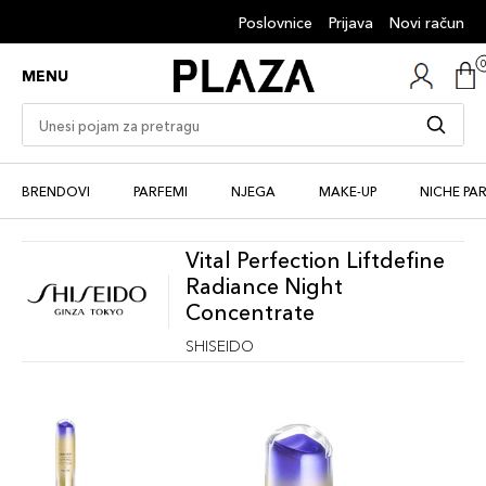
Poslovnice
Prijava
Novi račun
MENU
BRENDOVI
PARFEMI
NJEGA
MAKE-UP
NICHE PA
Vital Perfection Liftdefine
Radiance Night
Concentrate
SHISEIDO