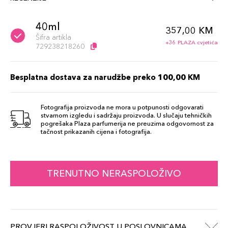
40ml
357,00 KM
Šifra artikla
+36 PLAZA cvjetića
729238218260
Besplatna dostava za narudžbe preko 100,00 KM
Fotografija proizvoda ne mora u potpunosti odgovarati
stvarnom izgledu i sadržaju proizvoda. U slučaju tehničkih
pogrešaka Plaza parfumerija ne preuzima odgovornost za
tačnost prikazanih cijena i fotografija.
TRENUTNO NERASPOLOŽIVO
PROVJERI RASPOLOŽIVOST U POSLOVNICAMA