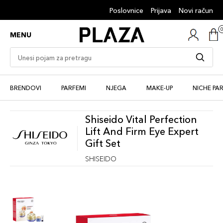
Poslovnice
Prijava
Novi račun
MENU
BRENDOVI
PARFEMI
NJEGA
MAKE-UP
NICHE PA
Shiseido Vital Perfection
Lift And Firm Eye Expert
Gift Set
SHISEIDO