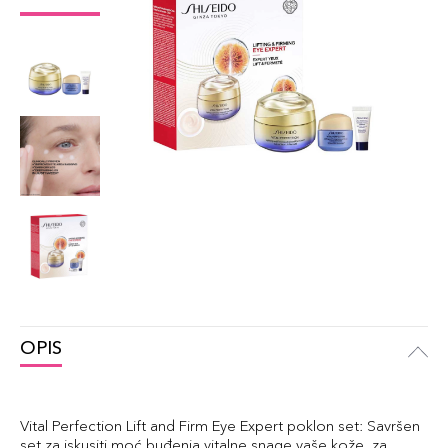
OPIS
Vital Perfection Lift and Firm Eye Expert poklon set: Savršen
set za iskusiti moć buđenja vitalne snage vaše kože, za