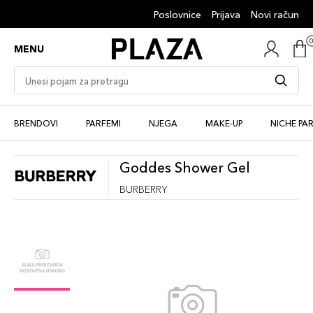
Poslovnice
Prijava
Novi račun
MENU
BRENDOVI
PARFEMI
NJEGA
MAKE-UP
NICHE PA
Goddes Shower Gel
BURBERRY