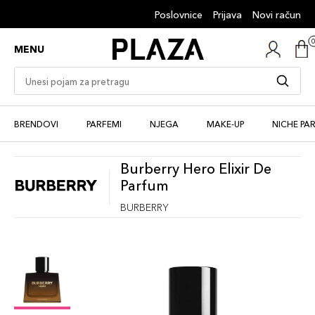
Poslovnice
Prijava
Novi račun
MENU
BRENDOVI
PARFEMI
NJEGA
MAKE-UP
NICHE PA
Burberry Hero Elixir De
Parfum
BURBERRY