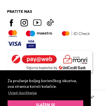
PRATITE NAS
Za pružanje boljeg korisničkog iskustva,
ova stranica koristi kolačiće.
Uvjeti korištenja
Copyright 2026
PLAZA
- "DP Lux Distribution"
d.o.o. Banja Luka
SLAŽEM SE