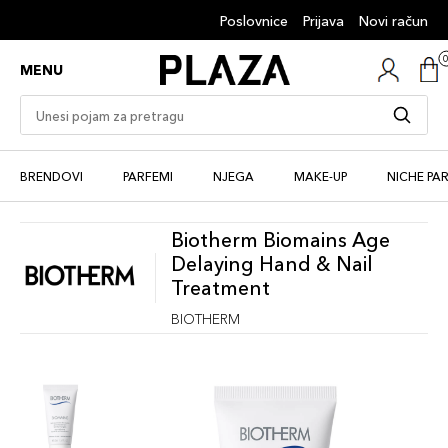
Poslovnice
Prijava
Novi račun
MENU
BRENDOVI
PARFEMI
NJEGA
MAKE-UP
NICHE PA
Biotherm Biomains Age
Delaying Hand & Nail
Treatment
BIOTHERM