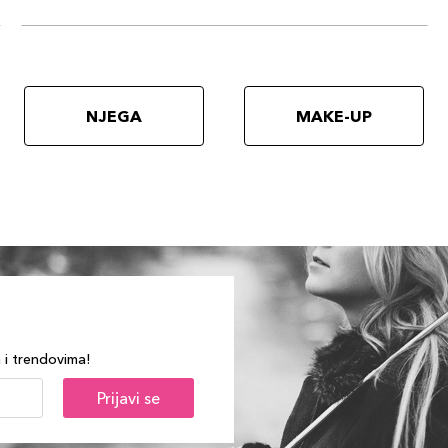
NJEGA
MAKE-UP
a i trendovima!
Prijavi se