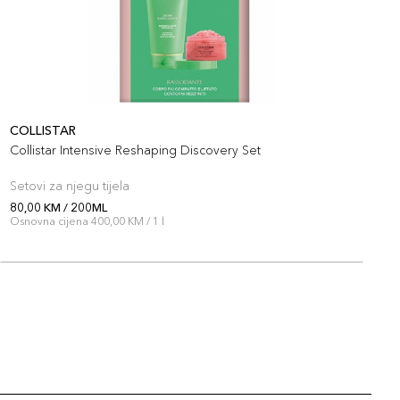
COLLISTAR
C
Collistar Intensive Reshaping Discovery Set
C
Setovi za njegu tijela
S
80,00 KM / 200ML
8
Osnovna cijena 400,00 KM / 1 l
O