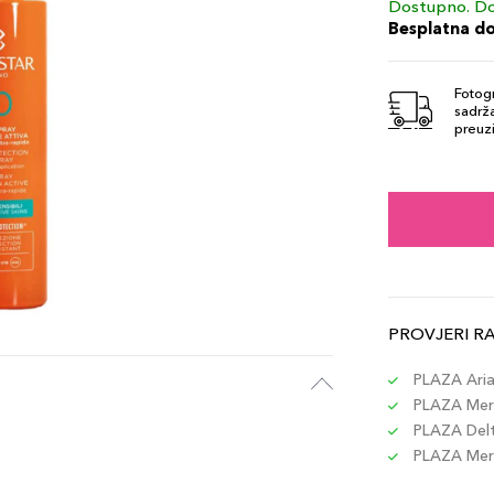
Dostupno. Do
Besplatna d
Fotogr
sadrža
preuzi
PROVJERI R
PLAZA Aria 
PLAZA Merc
PLAZA Delta
PLAZA Merc