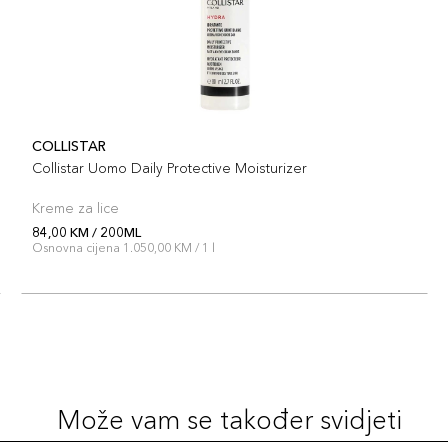
COLLISTAR
Collistar Uomo Daily Protective Moisturizer
Kreme za lice
84,00 KM / 200ML
Osnovna cijena 1.050,00 KM / 1 l
Može vam se također svidjeti