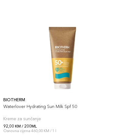
BIOTHERM
B
Waterlover Hydrating Sun Milk Spf 50
B
Kreme za sunčanje
K
92,00 KM / 200ML
9
Osnovna cijena 460,00 KM / 1 l
O