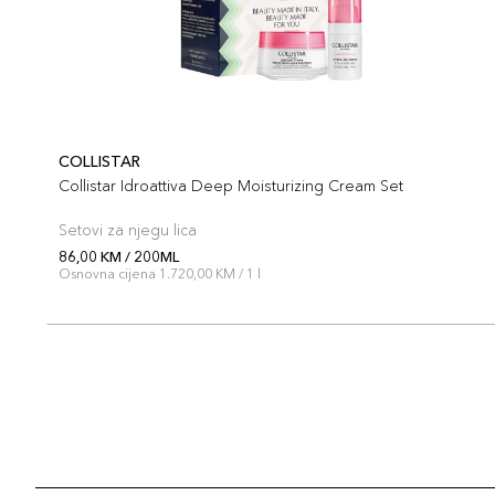
COLLISTAR
Collistar Idroattiva Deep Moisturizing Cream Set
Setovi za njegu lica
86,00 KM / 200ML
Osnovna cijena 1.720,00 KM / 1 l