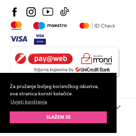
Za pružanje boljeg korisničkog iskustva,
ova stranica koristi kolačiće.
Uvjeti korištenja
Copyright 2026
PLAZA
- "DP Lux Distribution"
d.o.o. Banja Luka
SLAŽEM SE
Razvili
ID-S Consulting d.o.o. Sarajevo