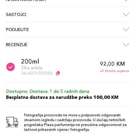
SASTOJCI
PODIJELITE
RECENZIJE
200ml
92,00 KM
Šifra artikla
+9 PLAZA cvjetića
3614271701503
Dostupno. Dostava: 1 do 5 radnih dana
Besplatna dostava za narudžbe preko 100,00 KM
Fotografija proizvoda ne mora u potpunosti odgovarati
stvarnom izgledu i sadržaju proizvoda. U slučaju tehničkih
pogrešaka Plaza parfumerija ne preuzima odgovornost za
tačnost prikazanih cijena i fotografija.