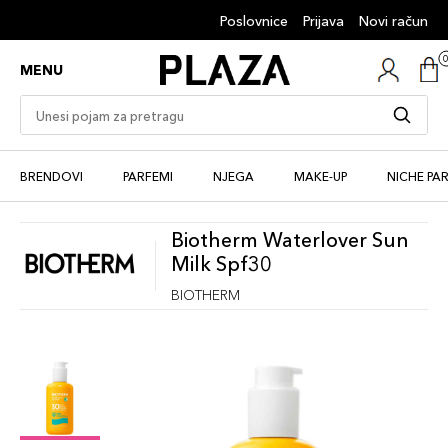
Poslovnice
Prijava
Novi račun
MENU
BRENDOVI
PARFEMI
NJEGA
MAKE-UP
NICHE PA
Biotherm Waterlover Sun
Milk Spf30
BIOTHERM