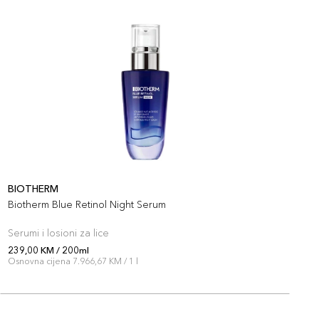
BIOTHERM
B
Biotherm Blue Retinol Night Serum
B
Serumi i losioni za lice
S
239,00 KM / 200ml
2
Osnovna cijena 7.966,67 KM / 1 l