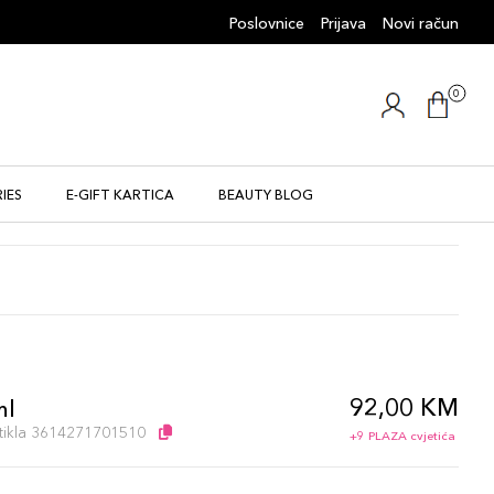
Poslovnice
Prijava
Novi račun
0
IES
E-GIFT KARTICA
BEAUTY BLOG
92,00 KM
ml
artikla 3614271701510
+9 PLAZA cvjetića