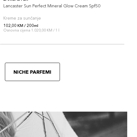
Lancaster Sun Perfect Mineral Glow Cream Spf50
S
Kreme za sunčanje
K
102,00 KM / 200ml
9
Osnovna cijena 1.020,00 KM / 1 l
O
NICHE PARFEMI