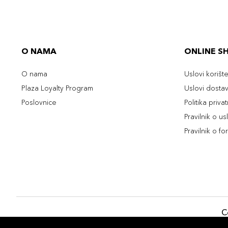
O NAMA
ONLINE S
O nama
Uslovi korišt
Plaza Loyalty Program
Uslovi dosta
Poslovnice
Politika priva
Pravilnik o u
Pravilnik o fo
C