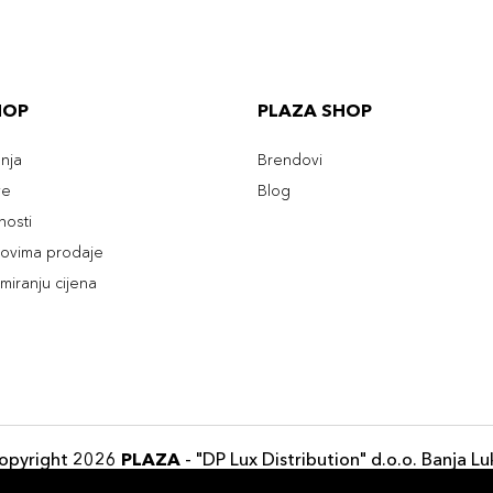
HOP
PLAZA SHOP
enja
Brendovi
ve
Blog
tnosti
slovima prodaje
rmiranju cijena
opyright 2026
PLAZA
- "DP Lux Distribution" d.o.o. Banja Lu
Razvili
ID-S Consulting d.o.o. Sarajevo