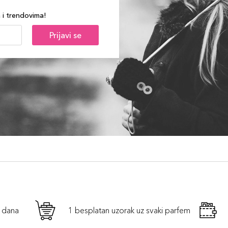
a i trendovima!
Prijavi se
h dana
1 besplatan uzorak uz svaki parfem