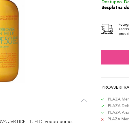
Dostupno. Do
Besplatna d
Fotogr
sadrža
preuzi
PROVJERI R
PLAZA Merc
PLAZA Delta
PLAZA Aria 
PLAZA Merca
VA UVB LICE - TIJELO. Vodootporno.