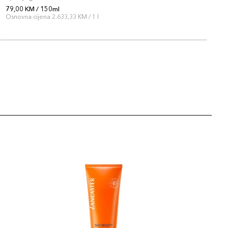
79,00 KM / 150ml
7
Osnovna cijena 2.633,33 KM / 1 l
O