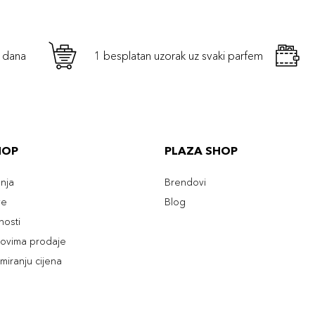
h dana
1 besplatan uzorak uz svaki parfem
HOP
PLAZA SHOP
enja
Brendovi
ve
Blog
tnosti
slovima prodaje
rmiranju cijena