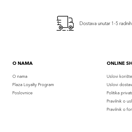
Dostava unutar 1-5 radni
O NAMA
ONLINE S
O nama
Uslovi korišt
Plaza Loyalty Program
Uslovi dosta
Poslovnice
Politika priva
Pravilnik o u
Pravilnik o fo