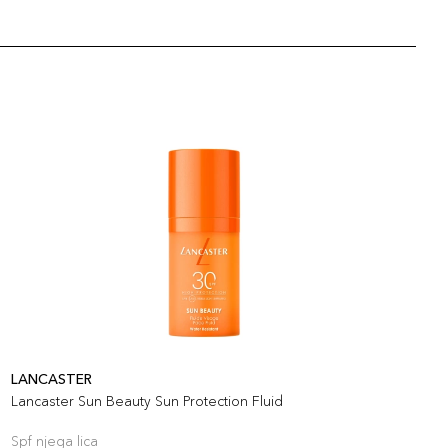
LANCASTER
L
Lancaster Sun Beauty Sun Protection Fluid
L
Spf njega lica
S