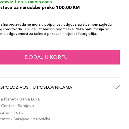
stava: 1 do 5 radnih dana
ostava za narudžbe preko 100,00 KM
afija proizvoda ne mora u potpunosti odgovarati stvarnom izgledu i
ju proizvoda. U slučaju tehničkih pogrešaka Plaza parfumerija ne
ma odgovornost za tačnost prikazanih cijena i fotografija.
DODAJ U KORPU
ASPOLOŽIVOST U POSLOVNICAMA
 Planet - Banja Luka
Centar - Sarajevo
ator - Tuzla
tor - Sarajevo Ložionička