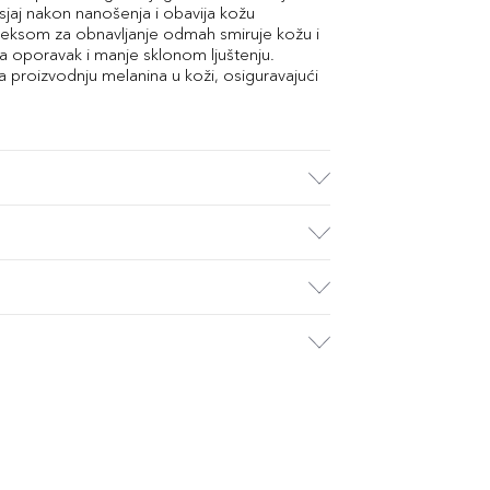
sjaj nakon nanošenja i obavija kožu
leksom za obnavljanje odmah smiruje kožu i
za oporavak i manje sklonom ljuštenju.
ra proizvodnju melanina u koži, osiguravajući