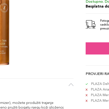
Dostupno. Do
Besplatna d
Fotogr
sadrža
preuzi
PROVJERI R
PLAZA Delta
PLAZA Aria 
PLAZA Merc
PLAZA Merca
mizer), možete produžiti trajanje
eno pružiti bogatu njegu koži izloženoj