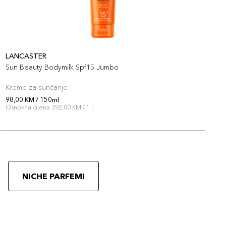
LANCASTER
C
Sun Beauty Bodymilk Spf15 Jumbo
B
Kreme za sunčanje
K
98,00 KM / 150ml
9
Osnovna cijena 392,00 KM / 1 l
O
NICHE PARFEMI