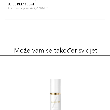
83,00 KM / 150ml
Osnovna cijena 474,29 KM / 1 l
Može vam se također svidjeti