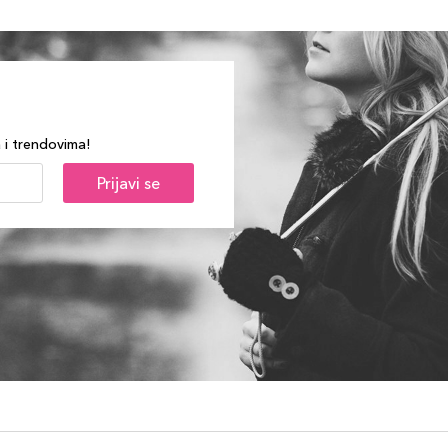
a i trendovima!
Prijavi se