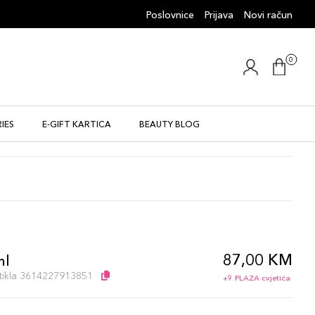
Poslovnice
Prijava
Novi račun
0
IES
E-GIFT KARTICA
BEAUTY BLOG
87,00 KM
ml
artikla 3614227913851
+9 PLAZA cvjetića