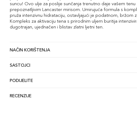
suncu! Ovo ulje za poslije sunčanja trenutno daje vašem tenu 
prepoznatljivim Lancaster mirisom. Umirujuća formula s komp
pruža intenzivnu hidrataciju, ostavljajući je podatnom, bržom 
Kompleks za aktivaciju tena s prirodnim uljem buritija intenzivi
dugotrajan, ujednačen i blistav zlatni ljetni ten.
NAČIN KORIŠTENJA
SASTOJCI
PODIJELITE
RECENZIJE