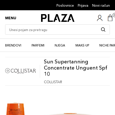
Poslovnice
Prijava
Novi račun
MENU
BRENDOVI
PARFEMI
NJEGA
MAKE-UP
NICHE PA
Sun Supertanning
Concentrate Unguent Spf
10
COLLISTAR