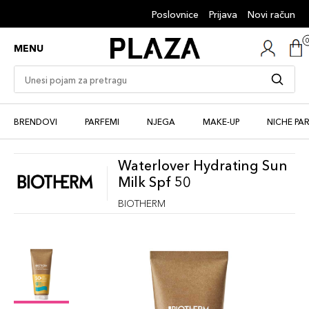
Poslovnice
Prijava
Novi račun
MENU
BRENDOVI
PARFEMI
NJEGA
MAKE-UP
NICHE PA
Waterlover Hydrating Sun
Milk Spf 50
BIOTHERM