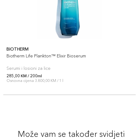
BIOTHERM
Biotherm Life Plankton™ Elixir Bioserum
Serumi i losioni za lice
285,00 KM / 200ml
Osnovna cijena 3.800,00 KM / 1 l
Može vam se također svidjeti