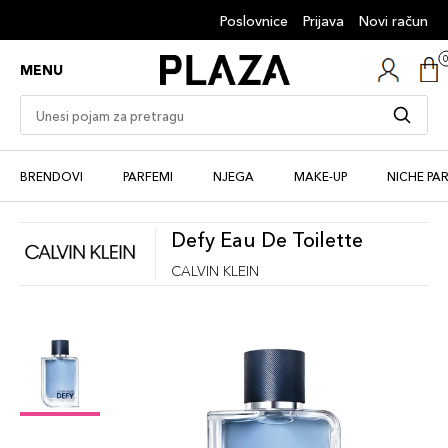
Poslovnice
Prijava
Novi račun
MENU
BRENDOVI
PARFEMI
NJEGA
MAKE-UP
NICHE PA
Defy Eau De Toilette
CALVIN KLEIN