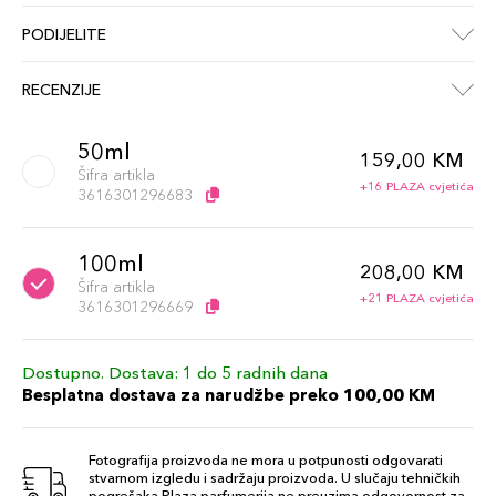
PODIJELITE
RECENZIJE
50ml
159,00 KM
Šifra artikla
+16 PLAZA cvjetića
3616301296683
100ml
208,00 KM
Šifra artikla
+21 PLAZA cvjetića
3616301296669
Dostupno. Dostava: 1 do 5 radnih dana
Besplatna dostava za narudžbe preko 100,00 KM
Fotografija proizvoda ne mora u potpunosti odgovarati
stvarnom izgledu i sadržaju proizvoda. U slučaju tehničkih
pogrešaka Plaza parfumerija ne preuzima odgovornost za