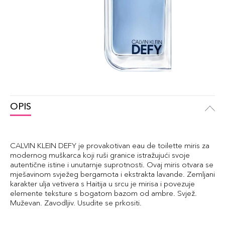
OPIS
CALVIN KLEIN DEFY je provakotivan eau de toilette miris za
modernog muškarca koji ruši granice istražujući svoje
autentične istine i unutarnje suprotnosti. Ovaj miris otvara se
mješavinom svježeg bergamota i ekstrakta lavande. Zemljani
karakter ulja vetivera s Haitija u srcu je mirisa i povezuje
elemente teksture s bogatom bazom od ambre. Svjež.
Muževan. Zavodljiv. Usudite se prkositi.