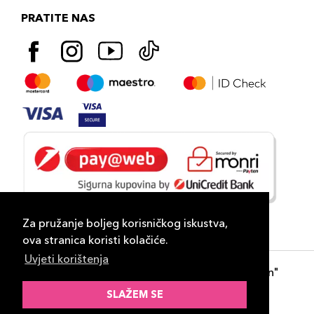
PRATITE NAS
Za pružanje boljeg korisničkog iskustva,
ova stranica koristi kolačiće.
Uvjeti korištenja
Copyright 2026
PLAZA
- "DP Lux Distribution"
d.o.o. Banja Luka
SLAŽEM SE
Razvili
ID-S Consulting d.o.o. Sarajevo