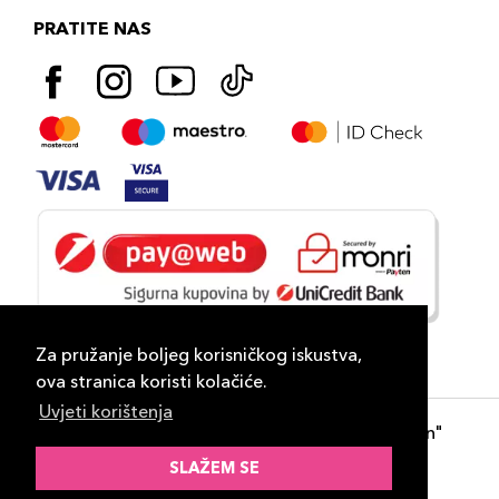
PRATITE NAS
Za pružanje boljeg korisničkog iskustva,
ova stranica koristi kolačiće.
Uvjeti korištenja
Copyright 2026
PLAZA
- "DP Lux Distribution"
d.o.o. Banja Luka
SLAŽEM SE
Razvili
ID-S Consulting d.o.o. Sarajevo