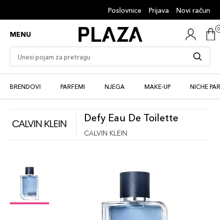
Poslovnice
Prijava
Novi račun
MENU
BRENDOVI
PARFEMI
NJEGA
MAKE-UP
NICHE PA
Defy Eau De Toilette
CALVIN KLEIN