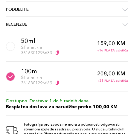
PODIJELITE
RECENZIJE
50ml
159,00 KM
Šifra artikla
+16 PLAZA cvjetića
3616301296683
100ml
208,00 KM
Šifra artikla
+21 PLAZA cvjetića
3616301296669
Dostupno. Dostava: 1 do 5 radnih dana
Besplatna dostava za narudžbe preko 100,00 KM
Fotografija proizvoda ne mora u potpunosti odgovarati
stvarnom izgledu i sadržaju proizvoda. U slučaju tehničkih
pogrešaka Plaza parfumerija ne preuzima odgovornost za