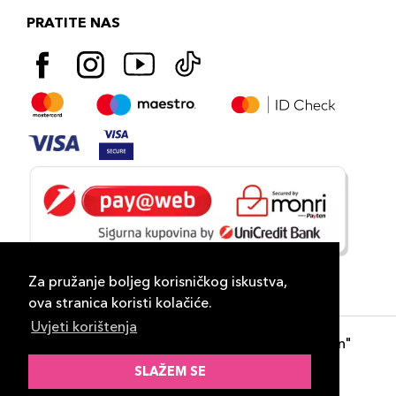
PRATITE NAS
Za pružanje boljeg korisničkog iskustva,
ova stranica koristi kolačiće.
Uvjeti korištenja
Copyright 2026
PLAZA
- "DP Lux Distribution"
d.o.o. Banja Luka
SLAŽEM SE
Razvili
ID-S Consulting d.o.o. Sarajevo