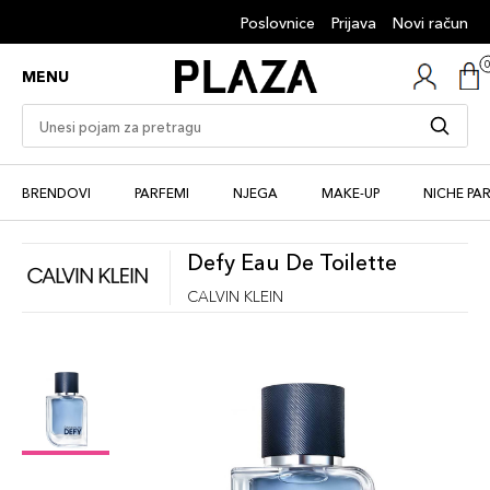
Poslovnice
Prijava
Novi račun
MENU
BRENDOVI
PARFEMI
NJEGA
MAKE-UP
NICHE PA
Defy Eau De Toilette
CALVIN KLEIN