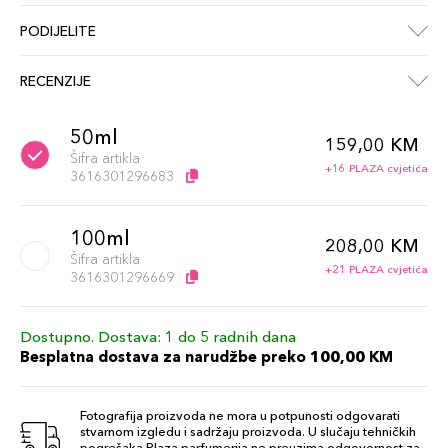
PODIJELITE
RECENZIJE
50ml
159,00 KM
Šifra artikla
+16 PLAZA cvjetića
3616301296683
100ml
208,00 KM
Šifra artikla
+21 PLAZA cvjetića
3616301296669
Dostupno. Dostava: 1 do 5 radnih dana
Besplatna dostava za narudžbe preko 100,00 KM
Fotografija proizvoda ne mora u potpunosti odgovarati
stvarnom izgledu i sadržaju proizvoda. U slučaju tehničkih
pogrešaka Plaza parfumerija ne preuzima odgovornost za