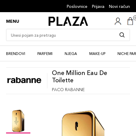
Poslovnice
Prijava
Novi račun
MENU
BRENDOVI
PARFEMI
NJEGA
MAKE-UP
NICHE PA
One Million Eau De
Toilette
PACO RABANNE