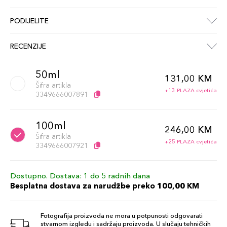
PODIJELITE
RECENZIJE
50ml
131,00 KM
Šifra artikla
+13 PLAZA cvjetića
3349666007891
100ml
246,00 KM
Šifra artikla
+25 PLAZA cvjetića
3349666007921
Dostupno. Dostava: 1 do 5 radnih dana
Besplatna dostava za narudžbe preko 100,00 KM
Fotografija proizvoda ne mora u potpunosti odgovarati
stvarnom izgledu i sadržaju proizvoda. U slučaju tehničkih