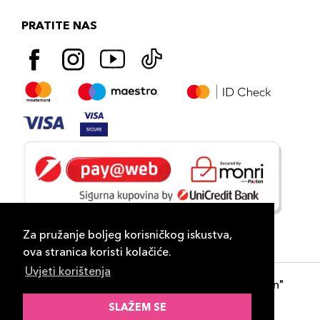
PRATITE NAS
Za pružanje boljeg korisničkog iskustva,
ova stranica koristi kolačiće.
Uvjeti korištenja
Copyright 2026
PLAZA
- "DP Lux Distribution"
d.o.o. Banja Luka
SLAŽEM SE
Razvili
ID-S Consulting d.o.o. Sarajevo