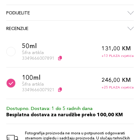
PODIJELITE
RECENZIJE
50ml
131,00 KM
Šifra artikla
+13 PLAZA cvjetića
3349666007891
100ml
246,00 KM
Šifra artikla
+25 PLAZA cvjetića
3349666007921
Dostupno. Dostava: 1 do 5 radnih dana
Besplatna dostava za narudžbe preko 100,00 KM
Fotografija proizvoda ne mora u potpunosti odgovarati
stvarnom izgledu i sadržaju proizvoda. U slučaju tehničkih