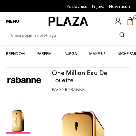
Poslovnice
Prijava
Novi račun
MENU
BRENDOVI
PARFEMI
NJEGA
MAKE-UP
NICHE PA
One Million Eau De
Toilette
PACO RABANNE