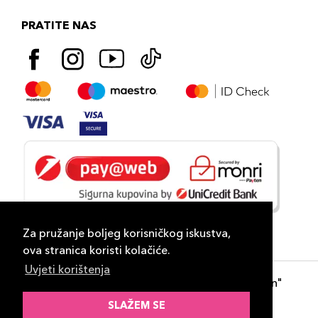
PRATITE NAS
Za pružanje boljeg korisničkog iskustva,
ova stranica koristi kolačiće.
Uvjeti korištenja
Copyright 2026
PLAZA
- "DP Lux Distribution"
d.o.o. Banja Luka
SLAŽEM SE
Razvili
ID-S Consulting d.o.o. Sarajevo