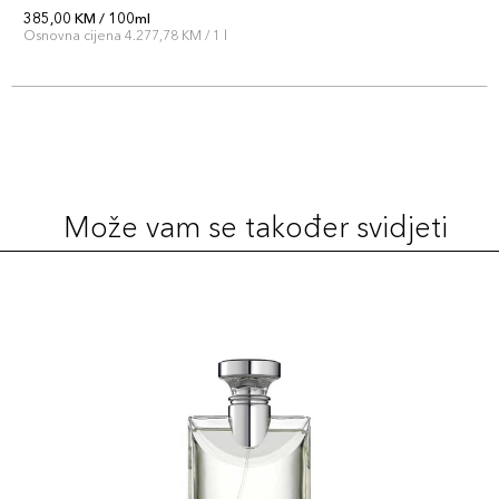
385,00 KM / 100ml
Osnovna cijena 4.277,78 KM / 1 l
Može vam se također svidjeti