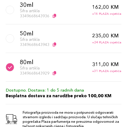
30ml
162,00 KM
Šifra artikla
+16 PLAZA cvjetića
3349668643936
50ml
235,00 KM
Šifra artikla
+24 PLAZA cvjetića
3349668643943
80ml
311,00 KM
Šifra artikla
+31 PLAZA cvjetića
3349668643929
Dostupno. Dostava: 1 do 5 radnih dana
Besplatna dostava za narudžbe preko 100,00 KM
Fotografija proizvoda ne mora u potpunosti odgovarati
stvarnom izgledu i sadržaju proizvoda. U slučaju tehničkih
pogrešaka Plaza parfumerija ne preuzima odgovornost za
tačnost prikazanih cijena i fotografija.