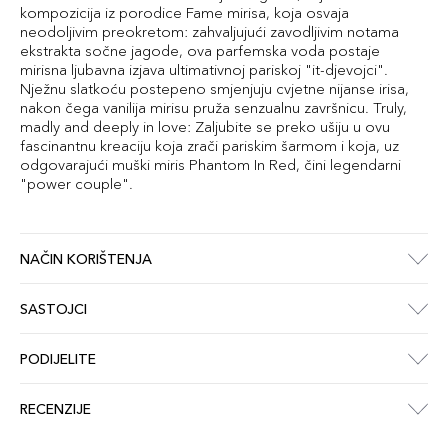
kompozicija iz porodice Fame mirisa, koja osvaja
neodoljivim preokretom: zahvaljujući zavodljivim notama
ekstrakta sočne jagode, ova parfemska voda postaje
mirisna ljubavna izjava ultimativnoj pariskoj "it-djevojci".
Nježnu slatkoću postepeno smjenjuju cvjetne nijanse irisa,
nakon čega vanilija mirisu pruža senzualnu završnicu. Truly,
madly and deeply in love: Zaljubite se preko ušiju u ovu
fascinantnu kreaciju koja zrači pariskim šarmom i koja, uz
odgovarajući muški miris Phantom In Red, čini legendarni
"power couple".
NAČIN KORIŠTENJA
SASTOJCI
PODIJELITE
RECENZIJE