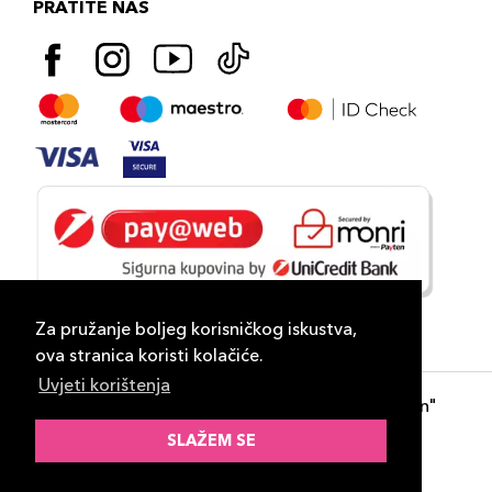
PRATITE NAS
Za pružanje boljeg korisničkog iskustva,
ova stranica koristi kolačiće.
Uvjeti korištenja
Copyright 2026
PLAZA
- "DP Lux Distribution"
d.o.o. Banja Luka
SLAŽEM SE
Razvili
ID-S Consulting d.o.o. Sarajevo