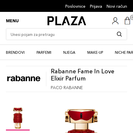
Poslovnice
Prijava
Novi račun
MENU
BRENDOVI
PARFEMI
NJEGA
MAKE-UP
NICHE PA
Rabanne Fame In Love
Elixir Parfum
PACO RABANNE