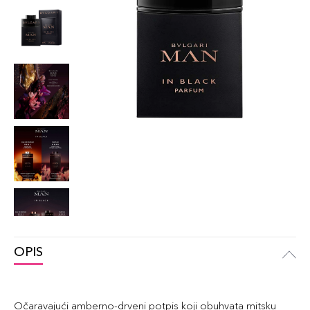
OPIS
Očaravajući amberno-drveni potpis koji obuhvata mitsku