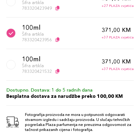
Šifra artikla
+27 PLAZA cvjetića
783320423949
100ml
371,00 KM
Šifra artikla
+37 PLAZA cvjetića
783320423956
100ml
371,00 KM
Šifra artikla
+37 PLAZA cvjetića
783320421532
Dostupno. Dostava: 1 do 5 radnih dana
Besplatna dostava za narudžbe preko 100,00 KM
Fotografija proizvoda ne mora u potpunosti odgovarati
stvarnom izgledu i sadržaju proizvoda. U slučaju tehničkih
pogrešaka Plaza parfumerija ne preuzima odgovornost za
tačnost prikazanih cijena i fotografija.