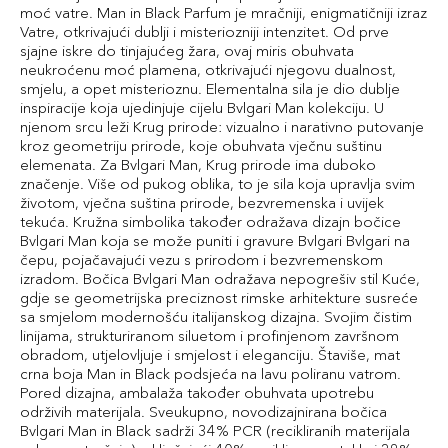
moć vatre. Man in Black Parfum je mračniji, enigmatičniji izraz
Vatre, otkrivajući dublji i misteriozniji intenzitet. Od prve
sjajne iskre do tinjajućeg žara, ovaj miris obuhvata
neukroćenu moć plamena, otkrivajući njegovu dualnost,
smjelu, a opet misterioznu. Elementalna sila je dio dublje
inspiracije koja ujedinjuje cijelu Bvlgari Man kolekciju. U
njenom srcu leži Krug prirode: vizualno i narativno putovanje
kroz geometriju prirode, koje obuhvata vječnu suštinu
elemenata. Za Bvlgari Man, Krug prirode ima duboko
značenje. Više od pukog oblika, to je sila koja upravlja svim
životom, vječna suština prirode, bezvremenska i uvijek
tekuća. Kružna simbolika također odražava dizajn bočice
Bvlgari Man koja se može puniti i gravure Bvlgari Bvlgari na
čepu, pojačavajući vezu s prirodom i bezvremenskom
izradom. Bočica Bvlgari Man odražava nepogrešiv stil Kuće,
gdje se geometrijska preciznost rimske arhitekture susreće
sa smjelom modernošću italijanskog dizajna. Svojim čistim
linijama, strukturiranom siluetom i profinjenom završnom
obradom, utjelovljuje i smjelost i eleganciju. Štaviše, mat
crna boja Man in Black podsjeća na lavu poliranu vatrom.
Pored dizajna, ambalaža također obuhvata upotrebu
održivih materijala. Sveukupno, novodizajnirana bočica
Bvlgari Man in Black sadrži 34% PCR (recikliranih materijala