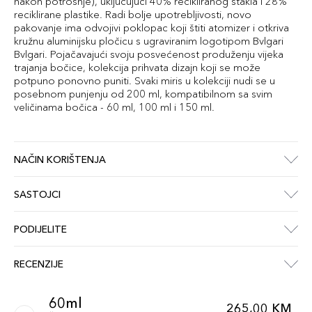
nakon potrošnje), uključujući 40% recikliranog stakla i 28%
reciklirane plastike. Radi bolje upotrebljivosti, novo
pakovanje ima odvojivi poklopac koji štiti atomizer i otkriva
kružnu aluminijsku pločicu s ugraviranim logotipom Bvlgari
Bvlgari. Pojačavajući svoju posvećenost produženju vijeka
trajanja bočice, kolekcija prihvata dizajn koji se može
potpuno ponovno puniti. Svaki miris u kolekciji nudi se u
posebnom punjenju od 200 ml, kompatibilnom sa svim
veličinama bočica - 60 ml, 100 ml i 150 ml.
NAČIN KORIŠTENJA
SASTOJCI
PODIJELITE
RECENZIJE
60ml
265,00 KM