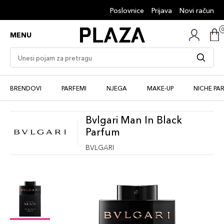
Poslovnice
Prijava
Novi račun
MENU
BRENDOVI
PARFEMI
NJEGA
MAKE-UP
NICHE PA
Bvlgari Man In Black
Parfum
BVLGARI