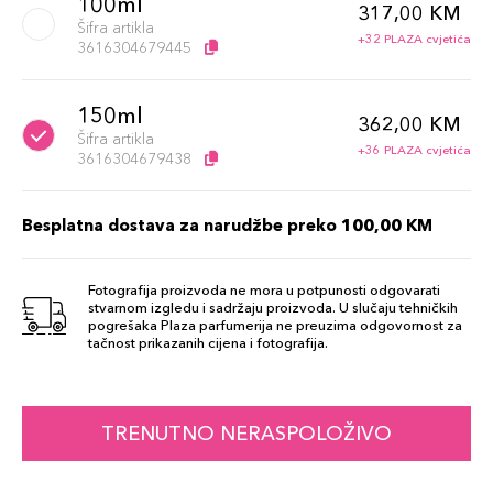
100ml
317,00 KM
Šifra artikla
+32 PLAZA cvjetića
3616304679445
150ml
362,00 KM
Šifra artikla
+36 PLAZA cvjetića
3616304679438
Besplatna dostava za narudžbe preko 100,00 KM
Fotografija proizvoda ne mora u potpunosti odgovarati
stvarnom izgledu i sadržaju proizvoda. U slučaju tehničkih
pogrešaka Plaza parfumerija ne preuzima odgovornost za
tačnost prikazanih cijena i fotografija.
TRENUTNO NERASPOLOŽIVO