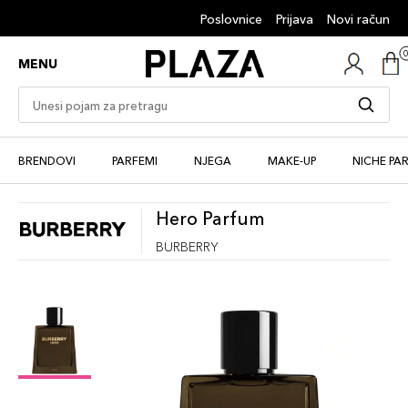
Poslovnice
Prijava
Novi račun
MENU
BRENDOVI
PARFEMI
NJEGA
MAKE-UP
NICHE PA
Hero Parfum
BURBERRY