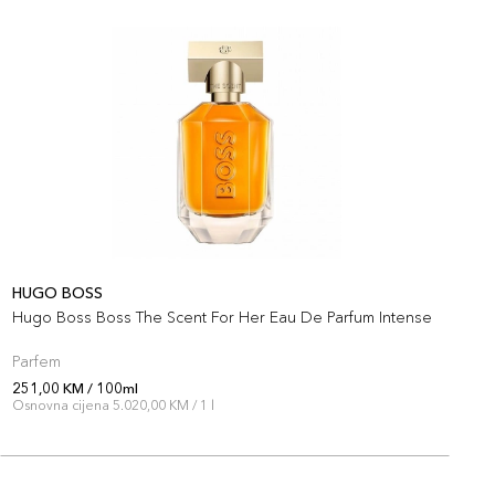
HUGO BOSS
H
Hugo Boss Boss The Scent For Her Eau De Parfum Intense
H
Parfem
P
251,00 KM / 100ml
2
Osnovna cijena 5.020,00 KM / 1 l
O