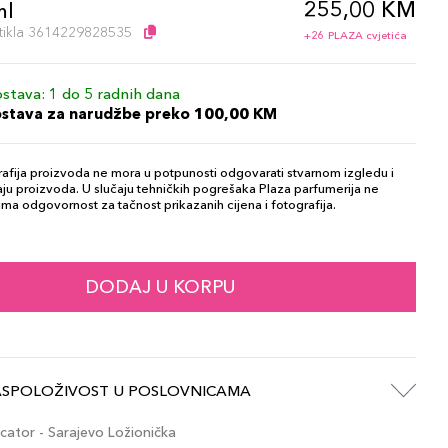
255,00 KM
ml
artikla 3614229828535
+26 PLAZA cvjetića
stava: 1 do 5 radnih dana
ostava za narudžbe preko 100,00 KM
afija proizvoda ne mora u potpunosti odgovarati stvarnom izgledu i
ju proizvoda. U slučaju tehničkih pogrešaka Plaza parfumerija ne
ma odgovornost za tačnost prikazanih cijena i fotografija.
DODAJ U KORPU
ASPOLOŽIVOST U POSLOVNICAMA
ator - Sarajevo Ložionička