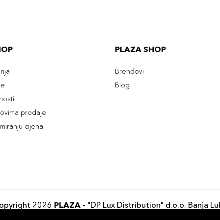
HOP
PLAZA SHOP
enja
Brendovi
ve
Blog
tnosti
slovima prodaje
rmiranju cijena
opyright 2026
PLAZA
- "DP Lux Distribution" d.o.o. Banja Lu
Razvili
ID-S Consulting d.o.o. Sarajevo