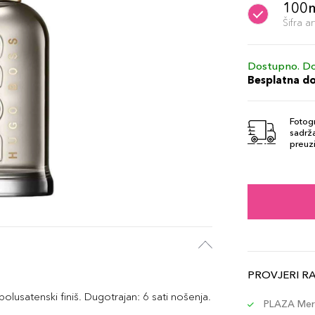
100
Šifra 
Dostupno. Do
Besplatna d
Fotogr
sadrža
preuzi
PROVJERI R
olusatenski finiš. Dugotrajan: 6 sati nošenja.
PLAZA Merc