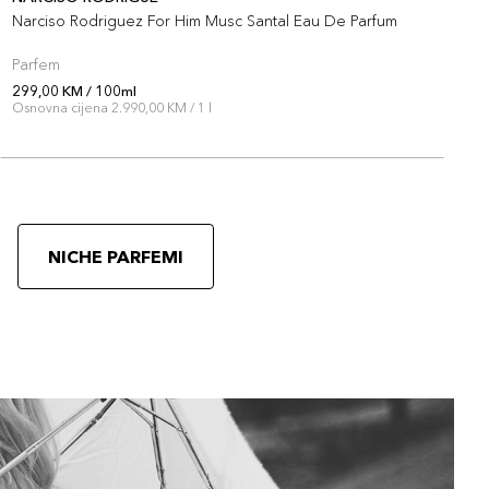
Narciso Rodriguez For Him Musc Santal Eau De Parfum
R
Parfem
P
299,00 KM / 100ml
2
Osnovna cijena 2.990,00 KM / 1 l
O
NICHE PARFEMI