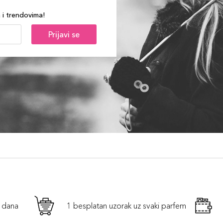
a i trendovima!
Prijavi se
h dana
1 besplatan uzorak uz svaki parfem