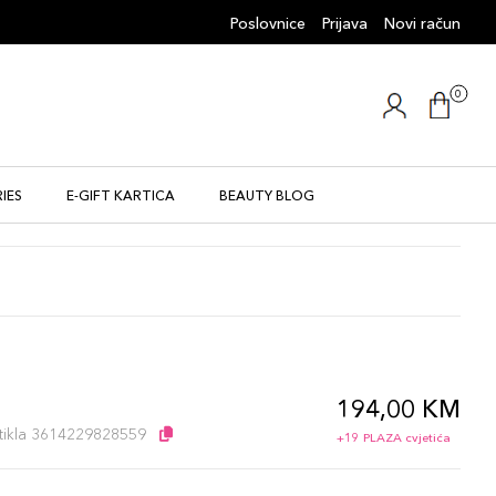
Poslovnice
Prijava
Novi račun
0
IES
E-GIFT KARTICA
BEAUTY BLOG
194,00 KM
l
artikla 3614229828559
+19 PLAZA cvjetića