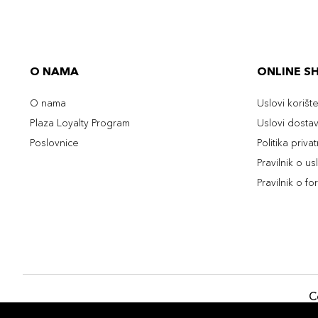
O NAMA
ONLINE S
O nama
Uslovi korišt
Plaza Loyalty Program
Uslovi dosta
Poslovnice
Politika priva
Pravilnik o u
Pravilnik o fo
C