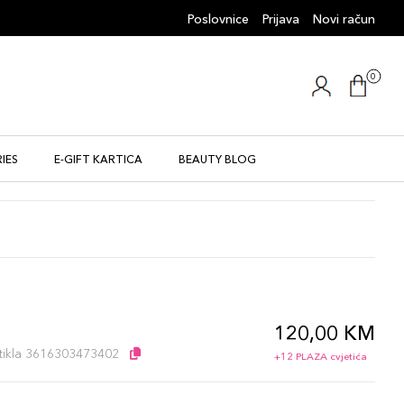
Poslovnice
Prijava
Novi račun
0
IES
E-GIFT KARTICA
BEAUTY BLOG
120,00 KM
l
artikla 3616303473402
+12 PLAZA cvjetića