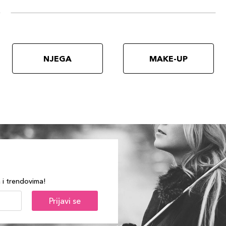
NJEGA
MAKE-UP
a i trendovima!
Prijavi se