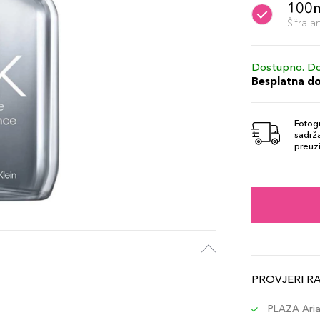
100
Šifra 
Dostupno. Do
Besplatna d
Fotogr
sadrža
preuzi
PROVJERI R
PLAZA Aria 