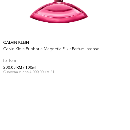
CALVIN KLEIN
C
Calvin Klein Euphoria Magnetic Elixir Parfum Intense
C
Parfem
P
200,00 KM / 100ml
2
Osnovna cijena 4.000,00 KM / 1 l
O