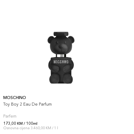
MOSCHINO
M
Toy Boy 2 Eau De Parfum
E
Parfem
P
173,00 KM / 100ml
1
Osnovna cijena 3.460,00 KM / 1 l
O