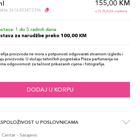
155,00 KM
ml
artikla 3616303473396
+16 PLAZA cvjetića
stava: 1 do 5 radnih dana
ostava za narudžbe preko 100,00 KM
afija proizvoda ne mora u potpunosti odgovarati stvarnom izgledu i
ju proizvoda. U slučaju tehničkih pogrešaka Plaza parfumerija ne
ma odgovornost za tačnost prikazanih cijena i fotografija.
DODAJ U KORPU
ASPOLOŽIVOST U POSLOVNICAMA
Centar - Sarajevo