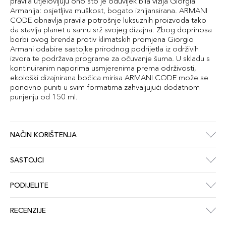
pravila utjelovljuju ono što je oduvijek bila vizija Giorgia
Armanija: osjetljiva muškost, bogato iznijansirana. ARMANI
CODE obnavlja pravila potrošnje luksuznih proizvoda tako
da stavlja planet u samu srž svojeg dizajna. Zbog doprinosa
borbi ovog brenda protiv klimatskih promjena Giorgio
Armani odabire sastojke prirodnog podrijetla iz održivih
izvora te podržava programe za očuvanje šuma. U skladu s
kontinuiranim naporima usmjerenima prema održivosti,
ekološki dizajnirana bočica mirisa ARMANI CODE može se
ponovno puniti u svim formatima zahvaljujući dodatnom
punjenju od 150 ml.
NAČIN KORIŠTENJA
SASTOJCI
PODIJELITE
RECENZIJE