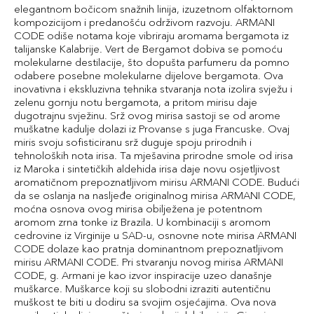
elegantnom bočicom snažnih linija, izuzetnom olfaktornom
kompozicijom i predanošću održivom razvoju. ARMANI
CODE odiše notama koje vibriraju aromama bergamota iz
talijanske Kalabrije. Vert de Bergamot dobiva se pomoću
molekularne destilacije, što dopušta parfumeru da pomno
odabere posebne molekularne dijelove bergamota. Ova
inovativna i ekskluzivna tehnika stvaranja nota izolira svježu i
zelenu gornju notu bergamota, a pritom mirisu daje
dugotrajnu svježinu. Srž ovog mirisa sastoji se od arome
muškatne kadulje dolazi iz Provanse s juga Francuske. Ovaj
miris svoju sofisticiranu srž duguje spoju prirodnih i
tehnoloških nota irisa. Ta mješavina prirodne smole od irisa
iz Maroka i sintetičkih aldehida irisa daje novu osjetljivost
aromatičnom prepoznatljivom mirisu ARMANI CODE. Budući
da se oslanja na nasljeđe originalnog mirisa ARMANI CODE,
moćna osnova ovog mirisa obilježena je potentnom
aromom zrna tonke iz Brazila. U kombinaciji s aromom
cedrovine iz Virginije u SAD-u, osnovne note mirisa ARMANI
CODE dolaze kao pratnja dominantnom prepoznatljivom
mirisu ARMANI CODE. Pri stvaranju novog mirisa ARMANI
CODE, g. Armani je kao izvor inspiracije uzeo današnje
muškarce. Muškarce koji su slobodni izraziti autentičnu
muškost te biti u dodiru sa svojim osjećajima. Ova nova