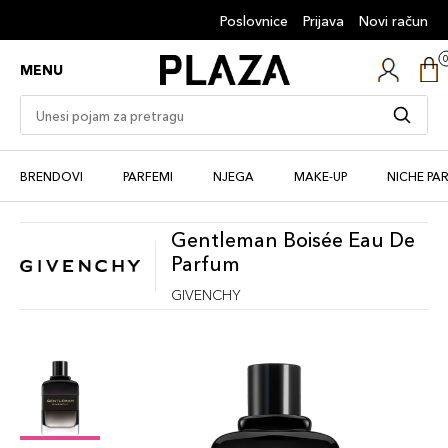
Poslovnice
Prijava
Novi račun
MENU
BRENDOVI
PARFEMI
NJEGA
MAKE-UP
NICHE PA
Gentleman Boisée Eau De
Parfum
GIVENCHY