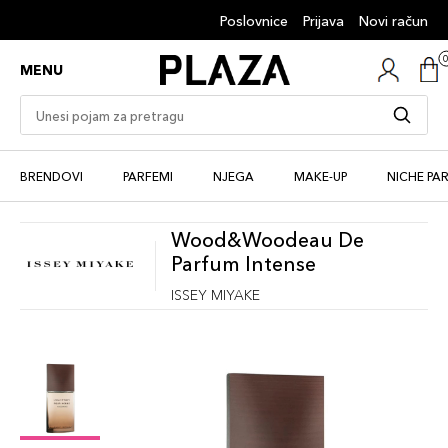
Poslovnice
Prijava
Novi račun
MENU
BRENDOVI
PARFEMI
NJEGA
MAKE-UP
NICHE PA
Wood&Woodeau De
Parfum Intense
ISSEY MIYAKE