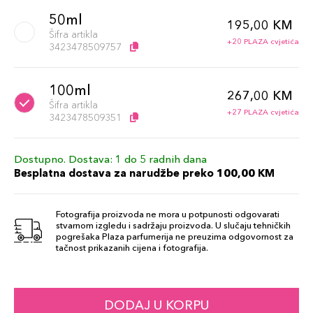
50ml
195,00 KM
Šifra artikla
+20 PLAZA cvjetića
3423478509757
100ml
267,00 KM
Šifra artikla
+27 PLAZA cvjetića
3423478509351
Dostupno. Dostava: 1 do 5 radnih dana
Besplatna dostava za narudžbe preko 100,00 KM
Fotografija proizvoda ne mora u potpunosti odgovarati
stvarnom izgledu i sadržaju proizvoda. U slučaju tehničkih
pogrešaka Plaza parfumerija ne preuzima odgovornost za
tačnost prikazanih cijena i fotografija.
DODAJ U KORPU