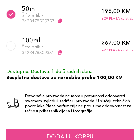
50ml
195,00 KM
Šifra artikla
+20 PLAZA cvjetića
3423478509757
100ml
267,00 KM
Šifra artikla
+27 PLAZA cvjetića
3423478509351
Dostupno. Dostava: 1 do 5 radnih dana
Besplatna dostava za narudžbe preko 100,00 KM
Fotografija proizvoda ne mora u potpunosti odgovarati
stvarnom izgledu i sadržaju proizvoda. U slučaju tehničkih
pogrešaka Plaza parfumerija ne preuzima odgovornost za
tačnost prikazanih cijena i fotografija.
DODAJ U KORPU