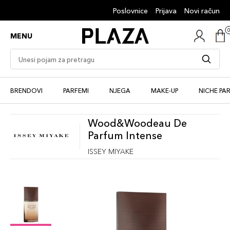
Poslovnice
Prijava
Novi račun
MENU
BRENDOVI
PARFEMI
NJEGA
MAKE-UP
NICHE PA
Wood&Woodeau De
Parfum Intense
ISSEY MIYAKE