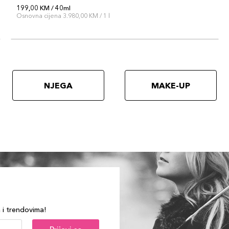
199,00 KM / 40ml
Osnovna cijena 3.980,00 KM / 1 l
NJEGA
MAKE-UP
a i trendovima!