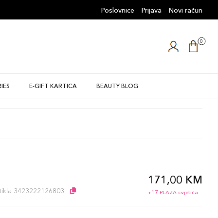
Poslovnice
Prijava
Novi račun
0
IES
E-GIFT KARTICA
BEAUTY BLOG
171,00 KM
l
artikla 3423222126803
+17 PLAZA cvjetića