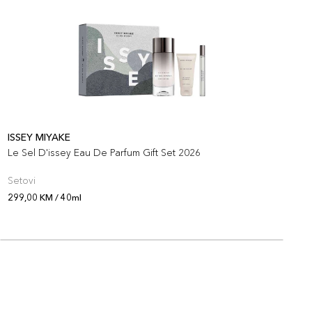
ISSEY MIYAKE
I
Le Sel D'issey Eau De Parfum Gift Set 2026
I
D
Setovi
S
299,00 KM / 40ml
2
O