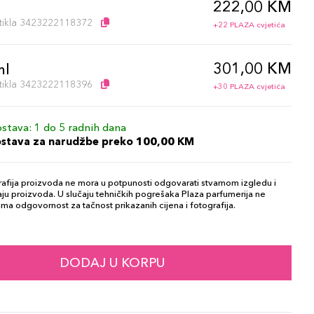
222,00 KM
l
artikla 3423222118372
+22 PLAZA cvjetića
301,00 KM
ml
artikla 3423222118396
+30 PLAZA cvjetića
stava: 1 do 5 radnih dana
ostava za narudžbe preko 100,00 KM
afija proizvoda ne mora u potpunosti odgovarati stvarnom izgledu i
ju proizvoda. U slučaju tehničkih pogrešaka Plaza parfumerija ne
ma odgovornost za tačnost prikazanih cijena i fotografija.
DODAJ U KORPU