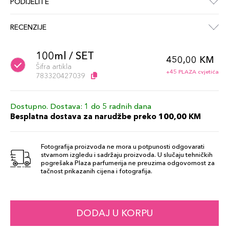
PODIJELITE
RECENZIJE
100ml / SET
450,00 KM
Šifra artikla
+45 PLAZA cvjetića
783320427039
Dostupno. Dostava: 1 do 5 radnih dana
Besplatna dostava za narudžbe preko 100,00 KM
Fotografija proizvoda ne mora u potpunosti odgovarati
stvarnom izgledu i sadržaju proizvoda. U slučaju tehničkih
pogrešaka Plaza parfumerija ne preuzima odgovornost za
tačnost prikazanih cijena i fotografija.
DODAJ U KORPU