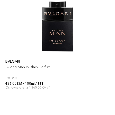
BVLGARI
Bvlgari Man In Black Parfum
Parfem
436,00 KM / 100ml / SET
Osnovna cijena 4.360,00 KM / 1 l