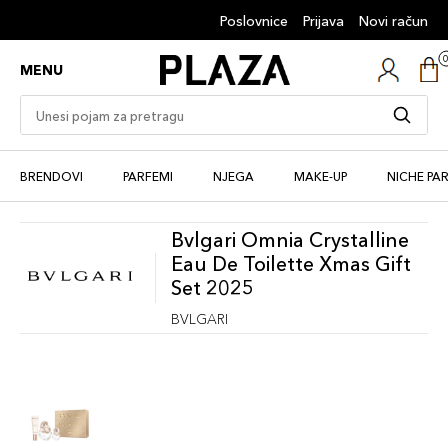
Poslovnice
Prijava
Novi račun
MENU
BRENDOVI
PARFEMI
NJEGA
MAKE-UP
NICHE PA
Bvlgari Omnia Crystalline
Eau De Toilette Xmas Gift
Set 2025
BVLGARI