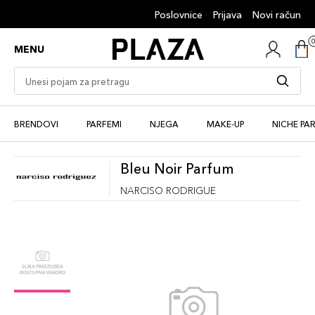
Poslovnice
Prijava
Novi račun
MENU
BRENDOVI
PARFEMI
NJEGA
MAKE-UP
NICHE PA
Bleu Noir Parfum
NARCISO RODRIGUE