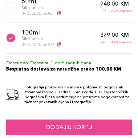
50ml
248,00 KM
Šifra artikla
+25 PLAZA cvjetića
3423222056063
100ml
329,00 KM
Šifra artikla
+33 PLAZA cvjetića
3423222056070
Dostupno. Dostava: 1 do 5 radnih dana
Besplatna dostava za narudžbe preko 100,00 KM
Fotografija proizvoda ne mora u potpunosti odgovarati
stvarnom izgledu i sadržaju proizvoda. U slučaju tehničkih
pogrešaka Plaza parfumerija ne preuzima odgovornost za
tačnost prikazanih cijena i fotografija.
DODAJ U KORPU