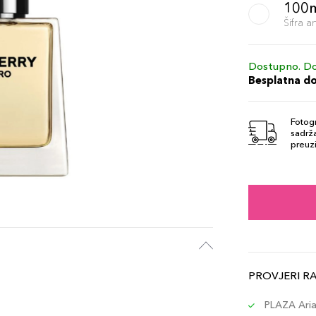
100
Šifra 
Dostupno. Do
Besplatna d
Fotogr
sadrža
preuzi
PROVJERI R
PLAZA Aria 