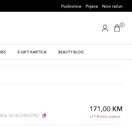
Poslovnice
Prijava
Novi račun
0
IES
E-GIFT KARTICA
BEAUTY BLOG
171,00 KM
l
artikla 3614229820782
+17 PLAZA cvjetića