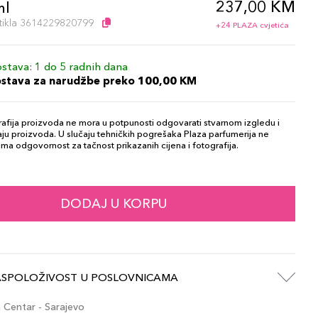
237,00 KM
ml
artikla 3614229820799
+24 PLAZA cvjetića
stava: 1 do 5 radnih dana
ostava za narudžbe preko 100,00 KM
afija proizvoda ne mora u potpunosti odgovarati stvarnom izgledu i
ju proizvoda. U slučaju tehničkih pogrešaka Plaza parfumerija ne
ma odgovornost za tačnost prikazanih cijena i fotografija.
DODAJ U KORPU
ASPOLOŽIVOST U POSLOVNICAMA
Centar - Sarajevo