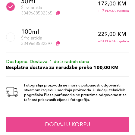
50ml
172,00 KM
Šifra artikla
+17 PLAZA cvjetića
3349668582365
100ml
229,00 KM
Šifra artikla
+23 PLAZA cvjetića
3349668582297
Dostupno. Dostava: 1 do 5 radnih dana
Besplatna dostava za narudžbe preko 100,00 KM
Fotografija proizvoda ne mora u potpunosti odgovarati
stvarnom izgledu i sadržaju proizvoda. U slučaju tehničkih
pogrešaka Plaza parfumerija ne preuzima odgovornost za
tačnost prikazanih cijena i fotografija.
DODAJ U KORPU