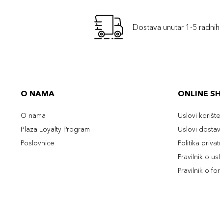
Dostava unutar 1-5 radni
O NAMA
ONLINE S
O nama
Uslovi korišt
Plaza Loyalty Program
Uslovi dosta
Poslovnice
Politika priva
Pravilnik o u
Pravilnik o fo