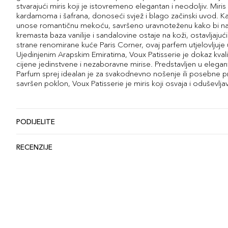
stvarajući miris koji je istovremeno elegantan i neodoljiv. Mir
kardamoma i šafrana, donoseći svjež i blago začinski uvod. Kak
unose romantičnu mekoću, savršeno uravnoteženu kako bi nagla
kremasta baza vanilije i sandalovine ostaje na koži, ostavljaju
strane renomirane kuće Paris Corner, ovaj parfem utjelovljuje
Ujedinjenim Arapskim Emiratima, Voux Patisserie je dokaz kvali
cijene jedinstvene i nezaboravne mirise. Predstavljen u elega
Parfum sprej idealan je za svakodnevno nošenje ili posebne prili
savršen poklon, Voux Patisserie je miris koji osvaja i oduševlja
PODIJELITE
RECENZIJE