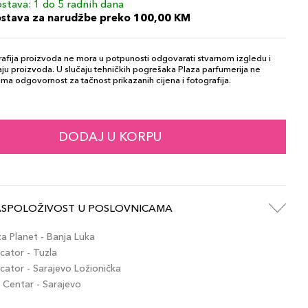
stava: 1 do 5 radnih dana
ostava za narudžbe preko 100,00 KM
afija proizvoda ne mora u potpunosti odgovarati stvarnom izgledu i
ju proizvoda. U slučaju tehničkih pogrešaka Plaza parfumerija ne
ma odgovornost za tačnost prikazanih cijena i fotografija.
DODAJ U KORPU
ASPOLOŽIVOST U POSLOVNICAMA
 Planet - Banja Luka
ator - Tuzla
ator - Sarajevo Ložionička
Centar - Sarajevo