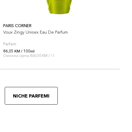
PARIS CORNER
P
Voux Zingy Unisex Eau De Parfum
V
Parfem
P
86,05 KM / 100ml
8
Osnovna cijena 860,50 KM / 1 l
O
NICHE PARFEMI