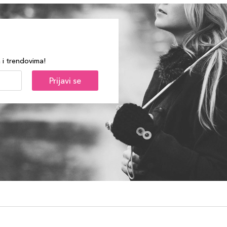
a i trendovima!
Prijavi se