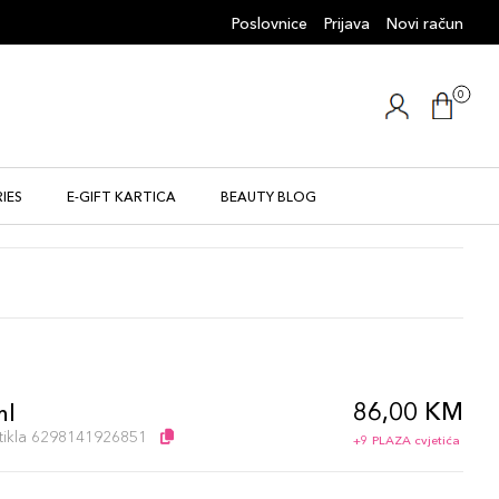
Poslovnice
Prijava
Novi račun
0
IES
E-GIFT KARTICA
BEAUTY BLOG
86,00 KM
ml
artikla 6298141926851
+9 PLAZA cvjetića