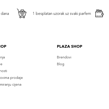
h dana
1 besplatan uzorak uz svaki parfem
HOP
PLAZA SHOP
enja
Brendovi
ve
Blog
tnosti
slovima prodaje
rmiranju cijena