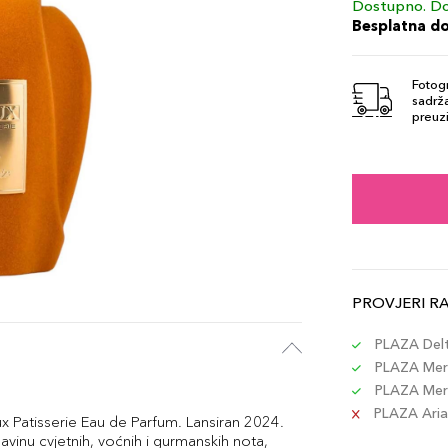
Dostupno. Do
Besplatna d
Fotogr
sadrža
preuzi
PROVJERI R
PLAZA Delta
PLAZA Merc
PLAZA Merc
PLAZA Aria 
ux Patisserie Eau de Parfum. Lansiran 2024.
avinu cvjetnih, voćnih i gurmanskih nota,