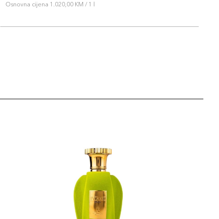
Osnovna cijena 1.020,00 KM / 1 l
O