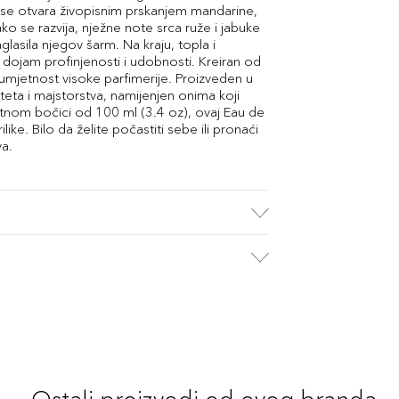
is se otvara živopisnim prskanjem mandarine,
o se razvija, nježne note srca ruže i jabuke
sila njegov šarm. Na kraju, topla i
ći dojam profinjenosti i udobnosti. Kreiran od
 umjetnost visoke parfimerije. Proizveden u
teta i majstorstva, namijenjen onima koji
ntnom bočici od 100 ml (3.4 oz), ovaj Eau de
ke. Bilo da želite počastiti sebe ili pronaći
va.