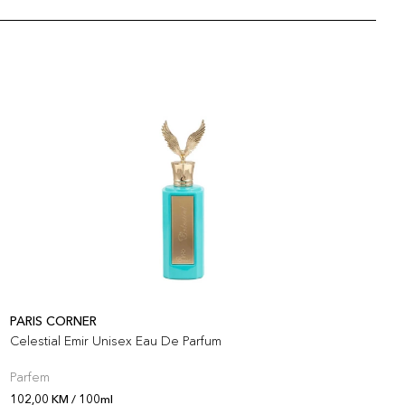
PARIS CORNER
P
Celestial Emir Unisex Eau De Parfum
V
Parfem
P
102,00 KM / 100ml
8