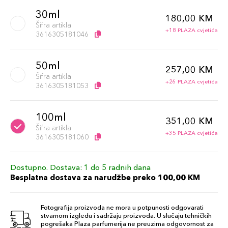
30ml
180,00 KM
Šifra artikla
+18 PLAZA cvjetića
3616305181046
50ml
257,00 KM
Šifra artikla
+26 PLAZA cvjetića
3616305181053
100ml
351,00 KM
Šifra artikla
+35 PLAZA cvjetića
3616305181060
Dostupno. Dostava: 1 do 5 radnih dana
Besplatna dostava za narudžbe preko 100,00 KM
Fotografija proizvoda ne mora u potpunosti odgovarati
stvarnom izgledu i sadržaju proizvoda. U slučaju tehničkih
pogrešaka Plaza parfumerija ne preuzima odgovornost za