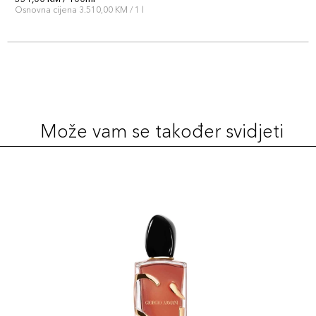
Osnovna cijena 3.510,00 KM / 1 l
Može vam se također svidjeti