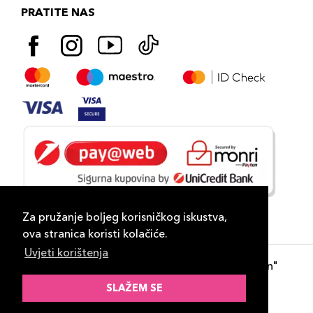
PRATITE NAS
Za pružanje boljeg korisničkog iskustva,
ova stranica koristi kolačiće.
Uvjeti korištenja
Copyright 2026
PLAZA
- "DP Lux Distribution"
d.o.o. Banja Luka
SLAŽEM SE
Razvili
ID-S Consulting d.o.o. Sarajevo