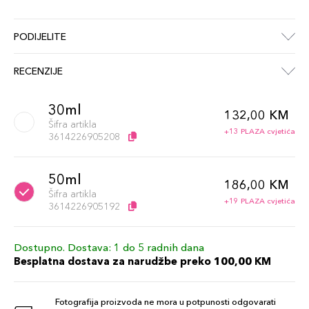
PODIJELITE
RECENZIJE
30ml
132,00 KM
Šifra artikla
+13 PLAZA cvjetića
3614226905208
50ml
186,00 KM
Šifra artikla
+19 PLAZA cvjetića
3614226905192
Dostupno. Dostava: 1 do 5 radnih dana
Besplatna dostava za narudžbe preko 100,00 KM
Fotografija proizvoda ne mora u potpunosti odgovarati