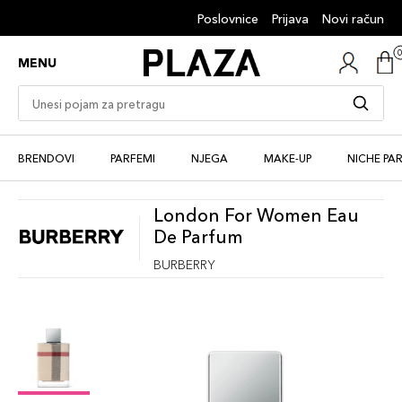
Poslovnice
Prijava
Novi račun
MENU
BRENDOVI
PARFEMI
NJEGA
MAKE-UP
NICHE PA
London For Women Eau
De Parfum
BURBERRY