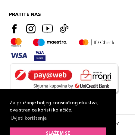
PRATITE NAS
Za pružanje boljeg korisničkog iskustva,
ova stranica koristi kolačiće.
Uvjeti korištenja
Copyright 2026
PLAZA
- "DP Lux Distribution"
d.o.o. Banja Luka
SLAŽEM SE